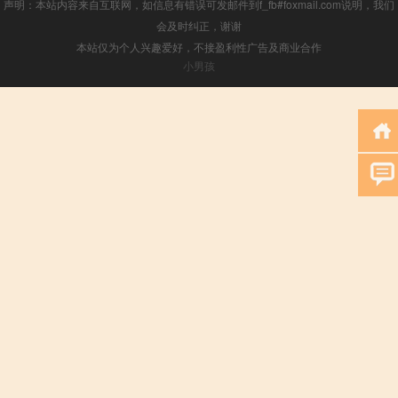
声明：本站内容来自互联网，如信息有错误可发邮件到f_fb#foxmail.com说明，我们
会及时纠正，谢谢
本站仅为个人兴趣爱好，不接盈利性广告及商业合作
小男孩