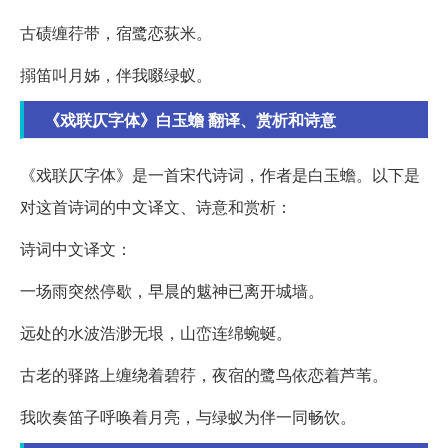
古碛缠荇带，宿鹭恋荻米。
搦笛叫月姊，伴我啜绿蚁。
《戏联仄字体》白玉蟾 翻译、赏析和诗意
《戏联仄字体》是一首宋代诗词，作者是白玉蟾。以下是
对这首诗词的中文译文、诗意和赏析：
诗词中文译文：
一场雨突然停歇，早晨的魃神已离开城墙。
远处的水波浩渺无垠，山峦连绵蜿蜒。
古老的驿路上缠绕着碧荇，夜宿的鹭鸟依恋着芦苇。
我吹奏笛子呼唤着月亮，与绿蚁为伴一同畅饮。