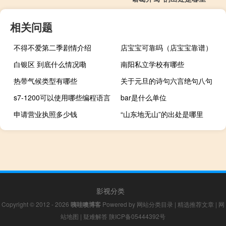
相关问题
不得不爱第二季剧情介绍
店宝宝可靠吗（店宝宝靠谱）
白银区 到底什么情况嘞
南阳私立学校有哪些
热带气候类型有哪些
关于元旦的诗句六言绝句八句
s7-1200可以使用哪些编程语言
bar是什么单位
申请营业执照多少钱
“山东地无山”的出处是哪里
影视分类
Copyright © 2012 - 2026
咦哇噢博客
Powered by
网站分类目录
|
精选推荐文章
|
网
站地图
|
疑难解答
陕ICP备05444392号