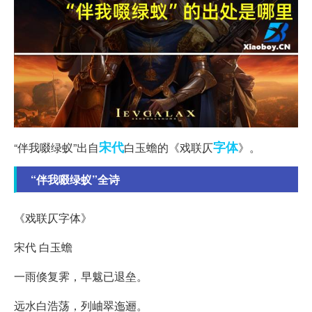
宋代
字体
“伴我啜绿蚁”出自
白玉蟾的《戏联仄
》。
“伴我啜绿蚁”全诗
《戏联仄字体》
宋代 白玉蟾
一雨倏复霁，早魃已退垒。
远水白浩荡，列岫翠迤逦。