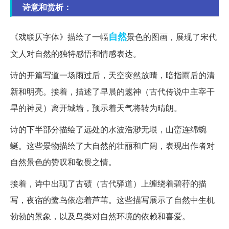
诗意和赏析：
自然
《戏联仄字体》描绘了一幅
景色的图画，展现了宋代
文人对自然的独特感悟和情感表达。
诗的开篇写道一场雨过后，天空突然放晴，暗指雨后的清
新和明亮。接着，描述了早晨的魃神（古代传说中主宰干
旱的神灵）离开城墙，预示着天气将转为晴朗。
诗的下半部分描绘了远处的水波浩渺无垠，山峦连绵蜿
蜒。这些景物描绘了大自然的壮丽和广阔，表现出作者对
自然景色的赞叹和敬畏之情。
接着，诗中出现了古碛（古代驿道）上缠绕着碧荇的描
写，夜宿的鹭鸟依恋着芦苇。这些描写展示了自然中生机
勃勃的景象，以及鸟类对自然环境的依赖和喜爱。