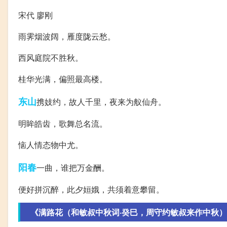
宋代 廖刚
雨霁烟波阔，雁度陇云愁。
西风庭院不胜秋。
桂华光满，偏照最高楼。
东山
携妓约，故人千里，夜来为舣仙舟。
明眸皓齿，歌舞总名流。
恼人情态物中尤。
阳春
一曲，谁把万金酬。
便好拼沉醉，此夕姮娥，共须着意攀留。
《满路花（和敏叔中秋词·癸巳，周守约敏叔来作中秋）