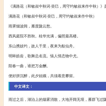
《满路花（和敏叔中秋词·癸巳，周守约敏叔来作中秋）》
满路花（和敏叔中秋词·癸巳，周守约敏叔来作中秋）
雨霁烟波阔，雁度陇云愁。
西风庭院不胜秋。桂华光满，偏照最高楼。
东山携妓约，故人千里，夜来为舣仙舟。
明眸皓齿，歌舞总名流。恼人情态物中尤。
阳春一曲，谁把万金酬。
便好拼沉醉，此夕姮娥，共须着意攀留。
中文译文：
雨过之后，湖泊上的烟雾消散，大地开阔无垠，雁群飞过