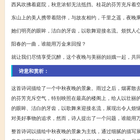
西风吹拂着庭院，秋意浓郁无法抵挡。桂花的芬芳充斥着
东山上的美人携带着陪伴，与故友相约，千里之遥，夜晚
她们明亮的眼眸，洁白的牙齿，以歌舞迎接名流。烦扰人
阳春的一曲，谁能用万金来回报？
就让我们尽情享受沉醉，这个夜晚与美丽的姮娥一起，共
诗意和赏析：
这首诗词描绘了一个中秋夜晚的景象。雨过之后，烟雾散
的芬芳充斥空气，特别映照在最高的楼阁上，给人以壮丽
的眼眸、洁白的牙齿，以歌舞来迎接名流，展现出令人烦
对美好事物的追求，然而，诗人提出了一个问题，谁能用
整首诗词以描绘中秋夜晚的景象为主线，通过细腻的描写