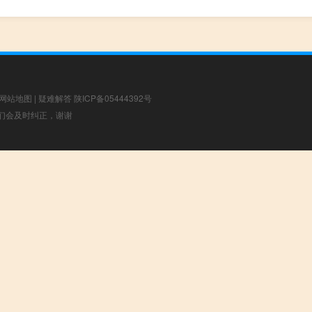
网站地图
|
疑难解答
陕ICP备05444392号
，我们会及时纠正，谢谢