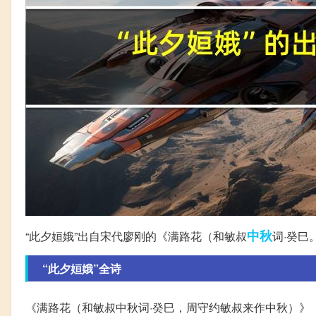
中秋
“此夕姮娥”出自宋代廖刚的《满路花（和敏叔
词·癸巳
“此夕姮娥”全诗
《满路花（和敏叔中秋词·癸巳，周守约敏叔来作中秋）》