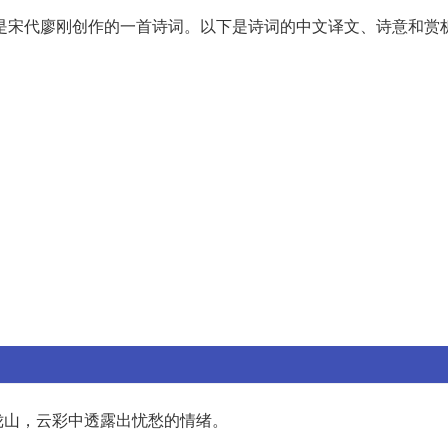
是宋代廖刚创作的一首诗词。以下是诗词的中文译文、诗意和赏
陇山，云彩中透露出忧愁的情绪。