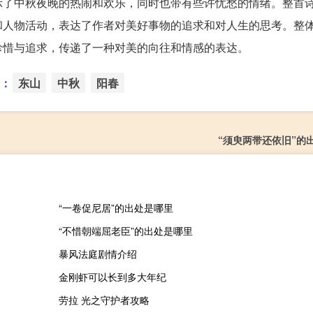
示了中秋夜晚的热闹和欢乐，同时也带有些许忧愁的情绪。整首
和人物活动，表达了作者对美好事物的追求和对人生的思考。整
珍惜与追求，传递了一种对美的向往和情感的表达。
：
东山
中秋
阳春
“须臾两带还依旧”的
“一卷促尼居”的出处是哪里
“不惜朝端屈老臣”的出处是哪里
暴风法庭剧情介绍
金刚虾可以长到多大年纪
劳拉 光之守护者攻略