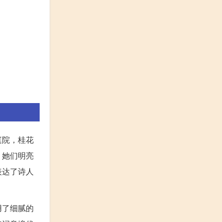
庭院，桂花
。她们明亮
表达了诗人
用了细腻的