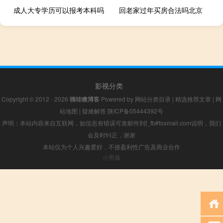
成人大专学历可以报考本科吗
回老家过年买房合法吗北京
影视分类
Copyright © 2012 - 2026
咦哇噢博客
Powered by
网站分类目录
|
精选推荐文章
|
网
站地图
|
疑难解答
陕ICP备05444392号
声明：本站内容来自互联网，如信息有错误可发邮件到f_fb#foxmail.com说明，我们
会及时纠正，谢谢
本站仅为个人兴趣爱好，不接盈利性广告及商业合作
小男孩