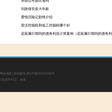
阜阳过年能出省吗
刘政保安多大年龄
爱情历险记剧情介绍
雷沃挖掘机和临工挖掘机哪个好
迟延履行期间的债务利息计算案例（迟延履行期间的债务利
网站地图
|
疑难解答
陕ICP备05444392号
，我们会及时纠正，谢谢