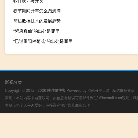
软件设计与开发
春节期间开车怎么跑滴滴
简述数控技术的发展趋势
“紫府真仙”的出处是哪里
“已过重阳种菊花”的出处是哪里
影视分类
Copyright © 2012 - 2026
咦哇噢博客
Powered by
网站分类目录
|
精选推荐文章
|
声明：本站内容来自互联网，如信息有错误可发邮件到f_fb#foxmail.com说明
本站仅为个人兴趣爱好，不接盈利性广告及商业合作