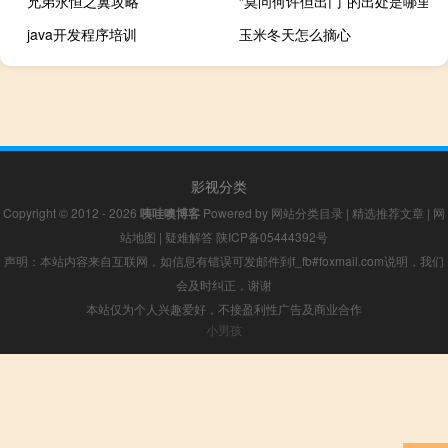
兄弟永恒之翼攻略
“莫问何许但出门”的出处是哪里
java开发程序培训
玉米冬天怎么摘心
影视分类
Copyright © 2012 - 2026
咦哇噢博客
Powered by
网站分类目录
|
精选推荐文章
|
网
站地图
|
疑难解答
陕ICP备05444392号
声明：本站内容来自互联网，如信息有错误可发邮件到f_fb#foxmail.com说明，我们
会及时纠正，谢谢
本站仅为个人兴趣爱好，不接盈利性广告及商业合作
小男孩