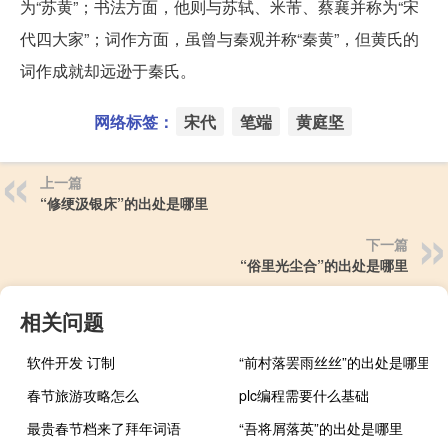
为“苏黄”；书法方面，他则与苏轼、米芾、蔡襄并称为“宋
代四大家”；词作方面，虽曾与秦观并称“秦黄”，但黄氏的
词作成就却远逊于秦氏。
网络标签：
宋代
笔端
黄庭坚
上一篇
“修绠汲银床”的出处是哪里
下一篇
“俗里光尘合”的出处是哪里
相关问题
软件开发 订制
“前村落罢雨丝丝”的出处是哪里
春节旅游攻略怎么
plc编程需要什么基础
最贵春节档来了拜年词语
“吾将屑落英”的出处是哪里