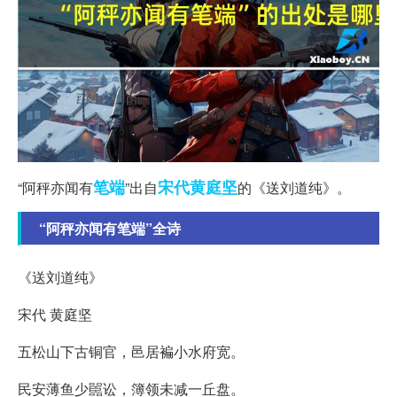
笔端
宋代
黄庭坚
“阿秤亦闻有
”出自
的《送刘道纯》。
“阿秤亦闻有笔端”全诗
《送刘道纯》
宋代 黄庭坚
五松山下古铜官，邑居褊小水府宽。
民安薄鱼少嚚讼，簿领未减一丘盘。