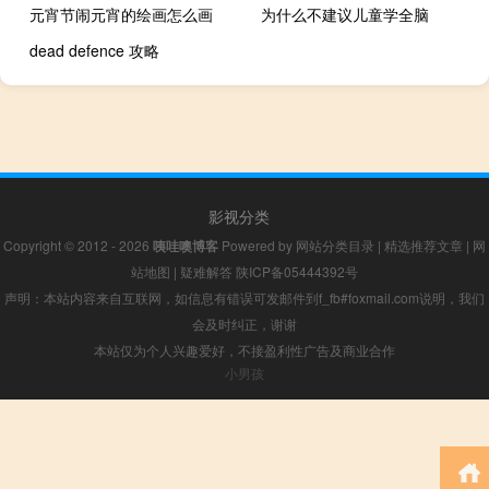
元宵节闹元宵的绘画怎么画
为什么不建议儿童学全脑
dead defence 攻略
影视分类
Copyright © 2012 - 2026
咦哇噢博客
Powered by
网站分类目录
|
精选推荐文章
|
网
站地图
|
疑难解答
陕ICP备05444392号
声明：本站内容来自互联网，如信息有错误可发邮件到f_fb#foxmail.com说明，我们
会及时纠正，谢谢
本站仅为个人兴趣爱好，不接盈利性广告及商业合作
小男孩