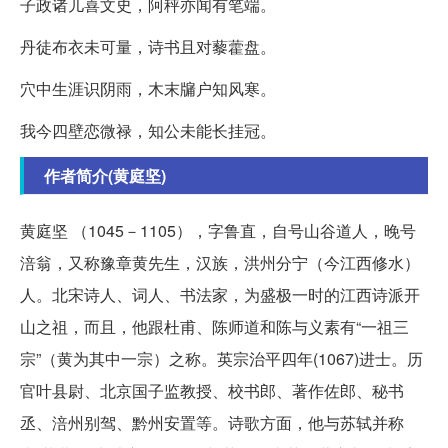
子政诸儿喜文史，阿秤亦闻有笔端。
丹徒布衣未可量，诗书且对藜藿盘。
穴中生涯识阴雨，木末牖户知风寒。
我今四壁恋微禄，知公未能长挂冠。
作者简介(黄庭坚)
黄庭坚 （1045－1105），字鲁直，自号山谷道人，晚号
涪翁，又称豫章黄先生，汉族，洪州分宁（今江西修水）
人。北宋诗人、词人、书法家，为盛极一时的江西诗派开
山之祖，而且，他跟杜甫、陈师道和陈与义素有“一祖三
宗”（黄为其中一宗）之称。英宗治平四年(1067)进士。历
官叶县尉、北京国子监教授、校书郎、著作佐郎、秘书
丞、涪州别驾、黔州安置等。诗歌方面，他与苏轼并称