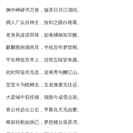
胸中峥嵘书万卷，簸弄日月江湖间。
稠人广众自神主，按剑之眼白相看。
老身风波谙世味，如食橘柚知甘酸。
麒麟图画偶然耳，半枕百年梦邯郸。
平生樽俎宫亭上，涉世忘味皆朱颜。
此时阿翁尚无恙，追琢秀句酬江山。
堂堂今为蜕蝉去，五老偃蹇无往还。
大梁城中笏拄颊，颌髭今成雪点斑。
青云何必出公右，亨衢在天无由攀。
椎鼓转船如病已，梦想楼台落星湾。