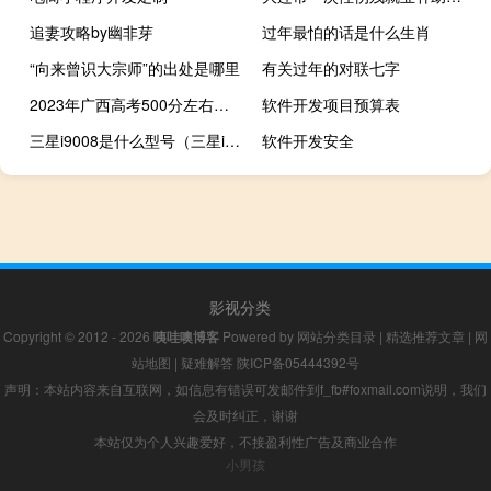
追妻攻略by幽非芽
过年最怕的话是什么生肖
“向来曾识大宗师”的出处是哪里
有关过年的对联七字
2023年广西高考500分左右能上什么大学
软件开发项目预算表
三星i9008是什么型号（三星i9008怎么样）
软件开发安全
影视分类
Copyright © 2012 - 2026
咦哇噢博客
Powered by
网站分类目录
|
精选推荐文章
|
网
站地图
|
疑难解答
陕ICP备05444392号
声明：本站内容来自互联网，如信息有错误可发邮件到f_fb#foxmail.com说明，我们
会及时纠正，谢谢
本站仅为个人兴趣爱好，不接盈利性广告及商业合作
小男孩