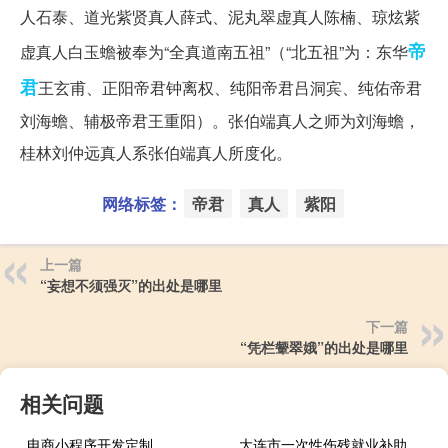
人石泰、道光紫贤真人薛式、泥丸翠虚真人陈楠、琼炫紫
帝
虚真人白玉蟾被奉为“全真道南五祖”（“北五祖”为：东华
君
王玄甫、正阳帝君钟离权、纯阳帝君吕洞宾、纯佑帝君
刘海蟾、辅极帝君王重阳）。张伯端真人之师为刘海蟾，
桂林刘仲远真人系张伯端真人所度化。
网络标签：
帝君
真人
紫阳
上一篇
“妄想不须强灭”的出处是哪里
下一篇
“凭栏颦翠娥”的出处是哪里
相关问题
电商小程序开发定制
大连市一次性伤残就业补助金标准