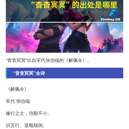
“杳杳冥冥”出自宋代张伯端的《解佩令》。
“杳杳冥冥”全诗
《解佩令》
宋代 张伯端
修行之士，功勤不小。
识五行、逆顺颠倒。