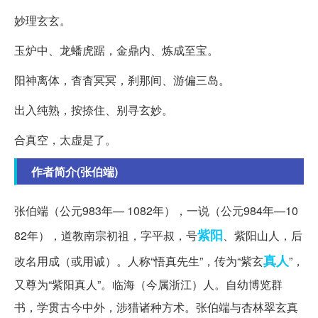
妙理玄玄。
玉炉中、龙蟠虎踞，金鼎内、炼成至宝。
阳神离体，杳杳冥冥，刹那间、游偏三岛。
出入纯熟，按捺住、别寻玄妙。
合真空，太虚是了。
作者简介(张伯端)
张伯端（公元983年— 1082年），一说（公元984年—10
紫阳
82年），道教南宗初祖，字平叔，号
、紫阳山人，后
真人
改名用成（或用诚）。人称“悟真先生”，传为“紫玄
”，
又尊为“紫阳真人”。临海（今属浙江）人。自幼博览群
书，学贯古今中外，涉猎诸种方术。张伯端与杏林翠玄真