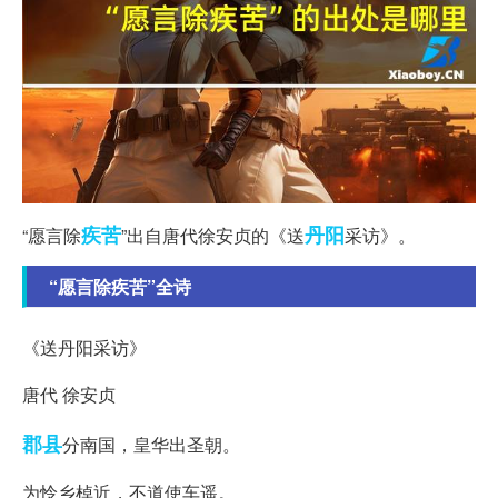
疾苦
丹阳
“愿言除
”出自唐代徐安贞的《送
采访》。
“愿言除疾苦”全诗
《送丹阳采访》
唐代 徐安贞
郡县
分南国，皇华出圣朝。
为怜乡棹近，不道使车遥。