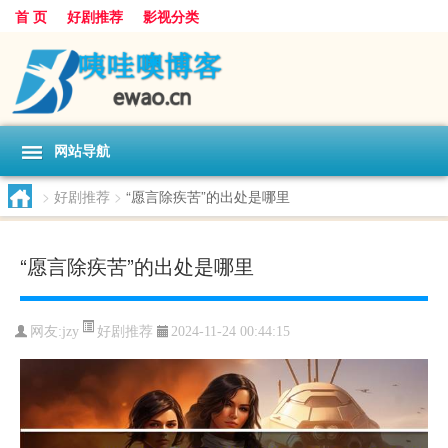
首 页
好剧推荐
影视分类
网站导航
>
好剧推荐
>
“愿言除疾苦”的出处是哪里
“愿言除疾苦”的出处是哪里
好剧推荐
网友:
jzy
2024-11-24 00:44:15