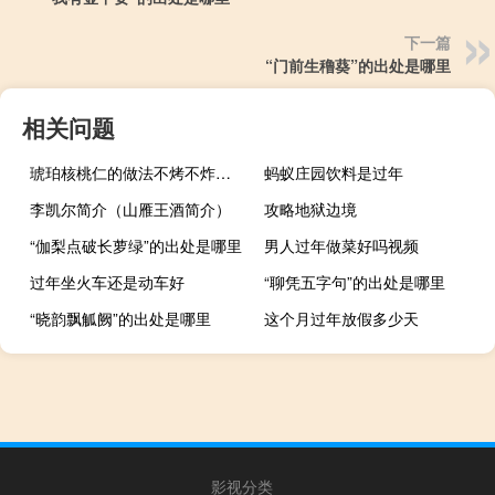
下一篇
“门前生穞葵”的出处是哪里
相关问题
琥珀核桃仁的做法不烤不炸（琥珀核桃仁的做法）
蚂蚁庄园饮料是过年
李凯尔简介（山雁王酒简介）
攻略地狱边境
“伽梨点破长萝绿”的出处是哪里
男人过年做菜好吗视频
过年坐火车还是动车好
“聊凭五字句”的出处是哪里
“晓韵飘觚阙”的出处是哪里
这个月过年放假多少天
影视分类