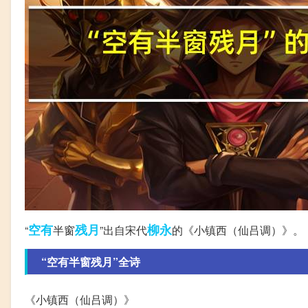
空有
残月
柳永
“
半窗
”出自宋代
的《小镇西（仙吕调）》。
“空有半窗残月”全诗
《小镇西（仙吕调）》