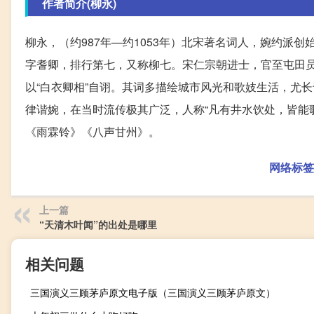
作者简介(柳永)
柳永，（约987年—约1053年）北宋著名词人，婉约派
字耆卿，排行第七，又称柳七。宋仁宗朝进士，官至屯田员
以“白衣卿相”自诩。其词多描绘城市风光和歌妓生活，尤
律谐婉，在当时流传极其广泛，人称“凡有井水饮处，皆能
《雨霖铃》《八声甘州》。
网络标签
上一篇
“天清木叶闻”的出处是哪里
相关问题
三国演义三顾茅庐原文电子版（三国演义三顾茅庐原文）