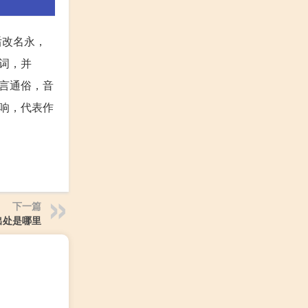
后改名永，
词，并
言通俗，音
响，代表作
下一篇
出处是哪里