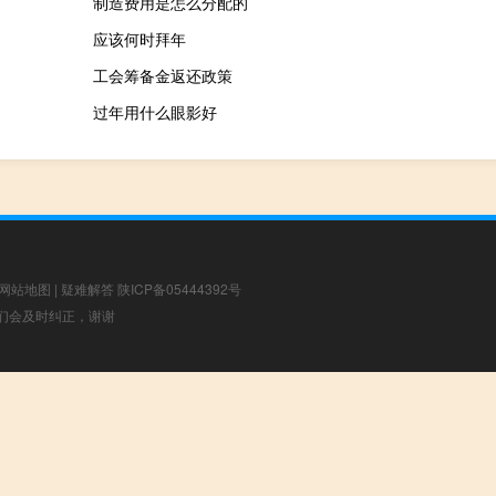
制造费用是怎么分配的
应该何时拜年
工会筹备金返还政策
过年用什么眼影好
网站地图
|
疑难解答
陕ICP备05444392号
，我们会及时纠正，谢谢