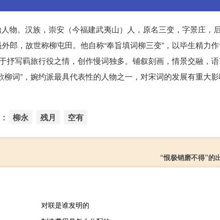
创始人物。汉族，崇安（今福建武夷山）人，原名三变，字景庄，
外郎，故世称柳屯田。他自称“奉旨填词柳三变”，以毕生精力作
长于抒写羁旅行役之情，创作慢词独多。铺叙刻画，情景交融，语
歌柳词”，婉约派最具代表性的人物之一，对宋词的发展有重大影
：
柳永
残月
空有
“恨极销磨不得”的
对联是谁发明的