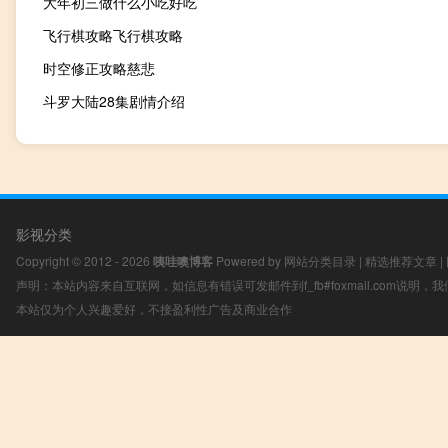
大年初三做什么小吃好吃
飞行棋攻略飞行棋攻略
时空修正攻略慈悲
斗罗大陆28集剧情介绍
影视分类
Copyright © 2012 - 2026
咦哇噢博客
Powered by
网站分类目录
|
精选推荐文章
|
声明：本站内容来自互联网，如信息有错误可发邮件到f_fb#foxmail.com说明
本站仅为个人兴趣爱好，不接盈利性广告及商业合作