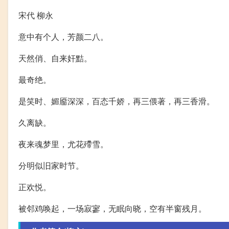
宋代 柳永
意中有个人，芳颜二八。
天然俏、自来奸黠。
最奇绝。
是笑时、媚靥深深，百态千娇，再三偎著，再三香滑。
久离缺。
夜来魂梦里，尤花殢雪。
分明似旧家时节。
正欢悦。
被邻鸡唤起，一场寂寥，无眠向晓，空有半窗残月。