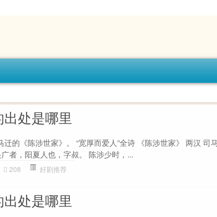
的出处是哪里
马迁的《陈涉世家》。 “宽厚而爱人”全诗 《陈涉世家》 两汉 司马
广者，阳夏人也，字叔。 陈涉少时，...
208
好剧推荐
的出处是哪里