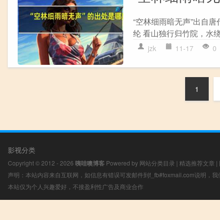
“空林细雨暗无声”出自唐
纶 看山独行归竹院，水绕
jzk
11-17
0
1
影视分类
Copyright © 2012 - 2026
咦哇噢博客
Powered by
网站分类目录
|
精选推荐文章
|
声明：本站内容来自互联网，如信息有错误可发邮件到f_fb#foxmail.com说明
本站仅为个人兴趣爱好，不接盈利性广告及商业合作