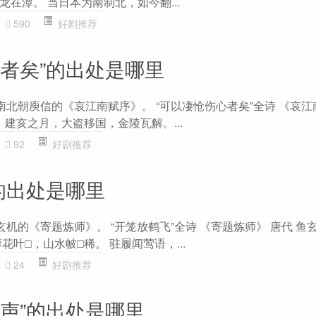
在潭。 当日本为南制北，如今翻...
590
好剧推荐
心者矣”的出处是哪里
南北朝庾信的《哀江南赋序》。 “可以凄怆伤心者矣”全诗 《哀江
，建亥之月，大盗移国，金陵瓦解。...
92
好剧推荐
的出处是哪里
玄机的《寄题炼师》。 “开笼放鹤飞”全诗 《寄题炼师》 唐代 鱼
花叶□，山水帔□稀。 驻履闻莺语，...
24
好剧推荐
无声”的出处是哪里