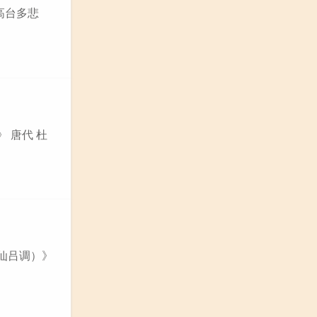
高台多悲
 唐代 杜
（仙吕调）》