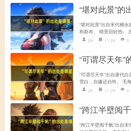
“堪对此景”的
“堪对此景”出自宋代柳永
和新布。 晴景回轻煦。 
jzk
11-24
0
“可谓尽天年”
“可谓尽天年”出自唐代白
雪白，自嫌还自怜。 毛龟
jzk
11-23
0
“跨江半壁阅
“跨江半壁阅千帆”出自宋