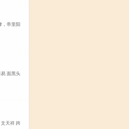
青律，帝里阳
居易 面黑头
 文天祥 跨