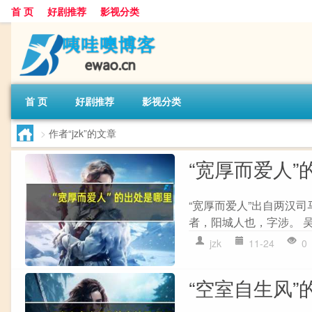
首 页
好剧推荐
影视分类
首 页
好剧推荐
影视分类
>
作者“jzk”的文章
“宽厚而爱人”
“宽厚而爱人”出自两汉司
者，阳城人也，字涉。 吴
jzk
11-24
0
“空室自生风”