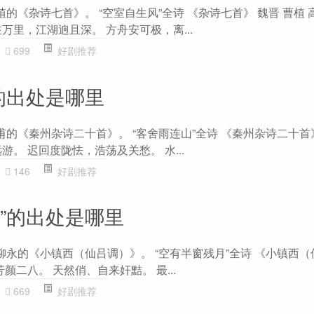
植的《杂诗七首》。 “空室自生风”全诗 《杂诗七首》 魏晋 曹植 
万里，江湖逈且深。 方舟安可极，离...
699
好剧推荐
的出处是哪里
甫的《秦州杂诗二十首》。 “客舍雨连山”全诗 《秦州杂诗二十首》
游。 迟回度陇怯，浩荡及关愁。 水...
146
好剧推荐
”的出处是哪里
柳永的《小镇西（仙吕调）》。 “空有半窗残月”全诗 《小镇西
颜二八。 天然俏、自来奸黠。 最...
669
好剧推荐