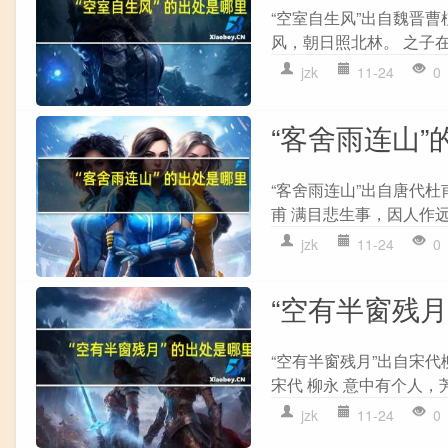
“空室自生风”出自魏晋曹
风，朝日照北林。 之子在
jzk
11-24
0
“客舍雨连山”
“客舍雨连山”出自唐代杜
甫 满目悲生事，因人作远
jzk
11-24
0
“空有半窗残月
“空有半窗残月”出自宋代
宋代 柳永 意中有个人，芳
jzk
11-24
0