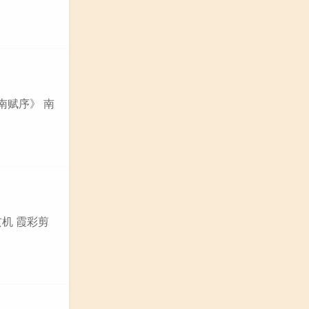
南赋序》 南
玄机 霞彩剪