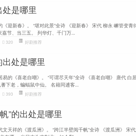
出处是哪里
的《迎新春》。 “堪对此景”全诗 《迎新春》 宋代 柳永 嶰管变
庆嘉节、当三五。 列华灯、千门万...
320
好剧推荐
的出处是哪里
居易的《喜老自嘲》。 “可谓尽天年”全诗 《喜老自嘲》 唐代 白
蓍下老，蝙蝠鼠中仙。 名籍同逋客...
393
好剧推荐
千帆”的出处是哪里
代文天祥的《渡瓜洲》。 “跨江半壁阅千帆”全诗 《渡瓜洲》 宋代