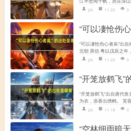
江半壁阅千帆，虎在深山龙
jzk
11-22
0
“可以凄怆伤
“可以凄怆伤心者矣”出自
北朝 庾信 粤以戊辰之年
jzk
11-20
0
“开笼放鹤飞”
“开笼放鹤飞”出自唐代鱼
为衣，添香出绣帏。 芙蓉
jzk
11-18
0
“空林细雨暗