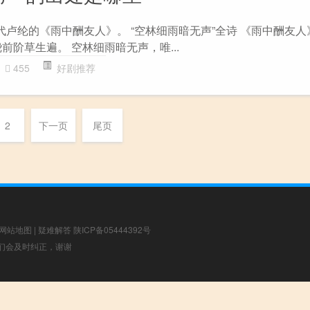
代卢纶的《雨中酬友人》。 “空林细雨暗无声”全诗 《雨中酬友人》
前阶草生遍。 空林细雨暗无声，唯...
455
好剧推荐
2
下一页
尾页
网站地图
|
疑难解答
陕ICP备05444392号
，我们会及时纠正，谢谢