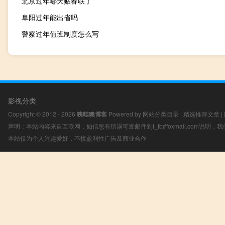
北京过年哪天贴春联了
阜阳过年能出省吗
警察过年值班制度怎么写
影视分类
Copyright © 2012 - 2026
咦哇噢博客
Powered by
网站分类目录
|
精选推荐文章
|
声明：本站内容来自互联网，如信息有错误可发邮件到f_fb#foxmail.com说明
本站仅为个人兴趣爱好，不接盈利性广告及商业合作