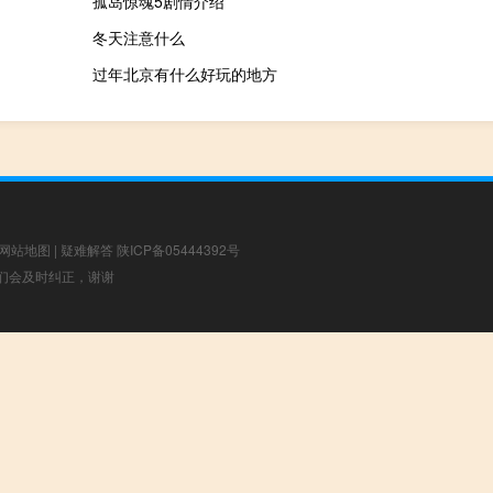
孤岛惊魂5剧情介绍
冬天注意什么
过年北京有什么好玩的地方
网站地图
|
疑难解答
陕ICP备05444392号
，我们会及时纠正，谢谢