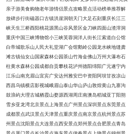
亲子游美食购物老年游情侣景点攻略景点活动榜单推荐解
放碑步行街磁器口古镇洪崖洞朝天门大足石刻重庆长江三
峡天生三桥酉阳桃花源黑山谷风景区金刀峡四面山渣滓洞
重庆中国三峡博物馆小三峡芙蓉洞洋人街长江索道白公馆
白帝城歌乐山人民大礼堂湖广会馆鹅岭公园龙水峡地缝龚
滩古镇仙女山国家森林公园茶山竹海金佛山万州大瀑布石
柱黄水森林公园成都自贡攀枝花泸州德阳绵阳广元遂宁内
江乐山南充眉山宜宾广安达州雅安巴中资阳阿坝甘孜凉山
西昌乌镇横店影视城峨眉山泰山华山庐山敦煌黄山九寨沟
鼓浪屿大理古城栖霞山婺源西湖周庄南澳岛稻城亚丁阳朔
雪乡亚龙湾北京景点上海景点广州景点深圳景点东莞景点
成都景点武汉景点天津景点重庆景点南京景点杭州景点苏
州景点沈阳景点大连景点西安景点郑州景点合肥景点青岛
景点厦门景点长沙景点海东景点伊春景点上饶景点锦州景