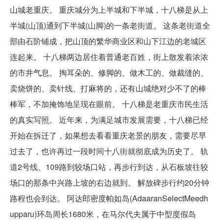
山城老重庆。 重庆城分为上半城和下半城，十八梯是从上
半城(山顶)通到下半城(山脚)的一条老街道。 这条老街道全
部由石阶铺成，把山顶的繁华商业区和山下江边的老城区
连起来。 十八梯两边居住着普通老百姓，街上散发着浓浓
的市井气息。 掏耳朵的、修脚的、做木工的、做裁缝的、
卖烧饼的、卖针线、打麻将的，还有山城绝对少不了的棒
棒军，不加掩饰地呈现在眼前。 十八梯是老重庆市民生活
的真实写照。 近年来，为满足城市发展需要，十八梯已经
开始在拆迁了，如果想去看看重庆老景的朋友，需要尽早
过去了，也许再过一段时间十八街就彻底成为历史了。 轨
道2号线、109路到较场口站，再步行到达，从石板坡往较
场口的那条中兴路上坡的右边就到。 解放碑步行约20分钟
路程也会到达。 阿达郎密度帕如岛(AdaaranSelectMeedh
upparu)环岛周长1680米，在马尔代夫属于中型度假岛