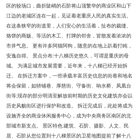
区的较场口，曲折陡峭的石阶将山顶繁华的商业区和山下
江边的老城区连在一起，见证着老重庆人民的真实生活。
在这条狭窄的街道里，人们安心的生活着，扯布的裁缝、
烙饼的商贩、等活的木工、打牌的邻舍，皆散发着浓浓的
市井气息。 更有许多阿猫阿狗，随意的在地上趴着打盹，
安逸自得。 景点分布:十八梯历史悠久，可谓是重庆的母
城。 为满足城市发展需要，近年来，十八梯已经开始拆
迁。 在拆迁方案中，一些承载丰富历史信息的街巷和地名
将会保留，如轿铺巷、厚慈街、守备街、响水桥、凤凰台
街等;现存的部分明清至解放前时期的历史文化建筑亦会以
历史风貌街区进行保护和改造。 拆迁完成后，此处将成为
设施齐全的商业休闲服务中心，成为中央商务区南区的北
部城市新支点。 景区特色:建筑、石阶、摄影、人文、民
居、石阶从您位置到十八梯景区的卫星地图提前了解十八