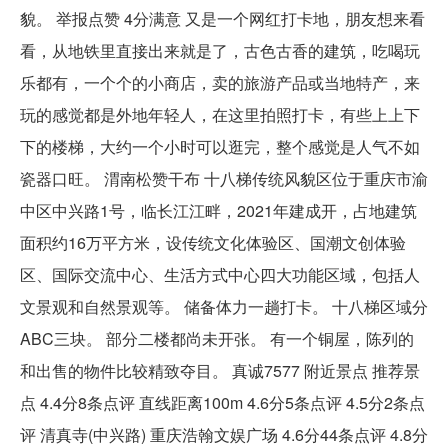
貌。 举报点赞 4分满意 又是一个网红打卡地，朋友想来看
看，从地铁里直接出来就是了，古色古香的建筑，吃喝玩
乐都有，一个个的小商店，卖的旅游产品或当地特产，来
玩的感觉都是外地年轻人，在这里拍照打卡，有些上上下
下的楼梯，大约一个小时可以逛完，整个感觉是人气不如
瓷器口旺。 渭南松赞干布 十八梯传统风貌区位于重庆市渝
中区中兴路1号，临长江江畔，2021年建成开，占地建筑
面积约16万平方米，设传统文化体验区、国潮文创体验
区、国际交流中心、生活方式中心四大功能区域，包括人
文景观和自然景观等。 储备体力一趟打卡。 十八梯区域分
ABC三块。 部分二楼都尚未开张。 有一个铜屋，陈列的
和出售的物件比较精致夺目。 真诚7577 附近景点 推荐景
点 4.4分8条点评 直线距离100m 4.6分5条点评 4.5分2条点
评 清真寺(中兴路) 重庆浩翰文娱广场 4.6分44条点评 4.8分