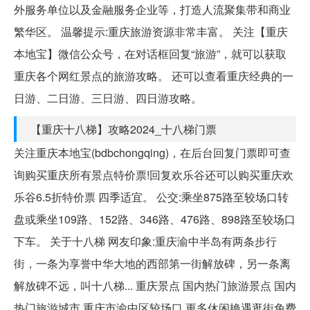
外服务单位以及金融服务企业等，打造人流聚集带和商业
繁华区。 温馨提示:重庆旅游资源非常丰富。 关注【重庆
本地宝】微信公众号，在对话框回复“旅游”，就可以获取
重庆各个网红景点的旅游攻略。 还可以查看重庆经典的一
日游、二日游、三日游、四日游攻略。
【重庆十八梯】攻略2024_十八梯门票
关注重庆本地宝(bdbchongqing)，在后台回复门票即可查
询购买重庆所有景点特价票!回复欢乐谷还可以购买重庆欢
乐谷6.5折特价票 四季适宜。 公交:乘坐875路至较场口转
盘或乘坐109路、152路、346路、476路、898路至较场口
下车。 关于十八梯 网友印象:重庆渝中半岛有两条步行
街，一条为享誉中华大地的西部第一街解放碑，另一条离
解放碑不远，叫十八梯... 重庆景点 国内热门旅游景点 国内
热门旅游城市 重庆市渝中区较场口 更多休闲艳遇逛街免费