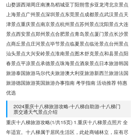
山婺源西湖周庄南澳岛稻城亚丁阳朔雪乡亚龙湾北京景点
上海景点广州景点深圳景点东莞景点成都景点武汉景点天
津景点重庆景点南京景点杭州景点苏州景点沈阳景点大连
景点西安景点郑州景点合肥景点青岛景点厦门景点长沙景
点商丘景点庄河景点毕节景点临夏景点临沧景点台州景点
汕头景点大兴安岭景点淮南景点图木舒克景点和县景点阳
春景点平凉景点承德景点珠海景点酒泉景点日本旅游韩国
旅游泰国旅游马尔代夫旅游澳大利亚旅游新西兰旅游法国
旅游德国旅游英国旅游办事指南 考学指南 活动推荐 特惠
优选
2024重庆十八梯旅游攻略-十八梯自助游-十八梯门
票交通天气景点介绍
重庆十八梯旅游攻略(1/共15页) 1.重庆十八梯景点照片 全
年适宜。十八梯属于居民生活区，此处商铺林立，应有尽