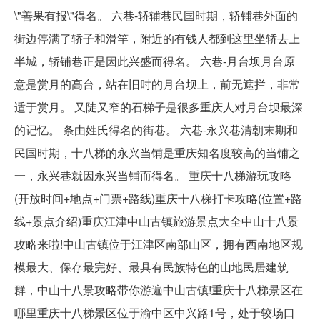
\"善果有报\"得名。 六巷-轿辅巷民国时期，轿铺巷外面的
街边停满了轿子和滑竿，附近的有钱人都到这里坐轿去上
半城，轿铺巷正是因此兴盛而得名。 六巷-月台坝月台原
意是赏月的高台，站在旧时的月台坝上，前无遮拦，非常
适于赏月。 又陡又窄的石梯子是很多重庆人对月台坝最深
的记忆。 条由姓氏得名的街巷。 六巷-永兴巷清朝末期和
民国时期，十八梯的永兴当铺是重庆知名度较高的当铺之
一，永兴巷就因永兴当铺而得名。 重庆十八梯游玩攻略
(开放时间+地点+门票+路线)重庆十八梯打卡攻略(位置+路
线+景点介绍)重庆江津中山古镇旅游景点大全中山十八景
攻略来啦!中山古镇位于江津区南部山区，拥有西南地区规
模最大、保存最完好、最具有民族特色的山地民居建筑
群，中山十八景攻略带你游遍中山古镇!重庆十八梯景区在
哪里重庆十八梯景区位于渝中区中兴路1号，处于较场口