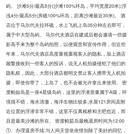
屿。 沙滩5分/最高5分(沙滩100%环岛，平均宽度20米);浮
浅4分/最高5分(房礁100%环岛，距离沙滩最近30米)。 酒
店位于马尔代夫拉环礁，水上飞机上岛35分钟左右即可，
属于中大型岛屿。 马尔代夫酒店在建成后都会邀请一些摄
影高手来为整个岛屿拍照，以便观赏和宣传作用，但近些
年来，马尔代夫酒店高度重视重视客人的隐私，加上酒店
频繁接收到一些客人的投诉，说无人机拍摄侵犯了他们的
隐私权，因此，大部分酒店都明文禁止客人携带无人机拍
摄，即使你带了，上岛了，也不会被允许拿出来使用。 密
度帕如岛是一座4星级岛屿，这里的浮潜质量属于A级，环
境很不错，海水清澈，海洋生物比较多;水屋121房间及附
近位置的浮潜非常不错，这里不仅离栈桥和主吧也近，而
且是最美沙滩的所在。 密度帕茹岛最晚退房时间为12:00
①、办理退房手续:与人间天堂依依惜别除了美好的回忆，