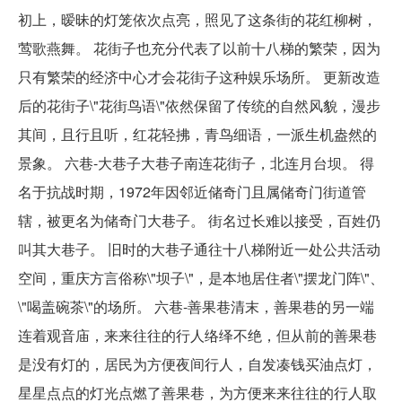
初上，暧昧的灯笼依次点亮，照见了这条街的花红柳树，
莺歌燕舞。 花街子也充分代表了以前十八梯的繁荣，因为
只有繁荣的经济中心才会花街子这种娱乐场所。 更新改造
后的花街子\"花街鸟语\"依然保留了传统的自然风貌，漫步
其间，且行且听，红花轻拂，青鸟细语，一派生机盎然的
景象。 六巷-大巷子大巷子南连花街子，北连月台坝。 得
名于抗战时期，1972年因邻近储奇门且属储奇门街道管
辖，被更名为储奇门大巷子。 街名过长难以接受，百姓仍
叫其大巷子。 旧时的大巷子通往十八梯附近一处公共活动
空间，重庆方言俗称\"坝子\"，是本地居住者\"摆龙门阵\"、
\"喝盖碗茶\"的场所。 六巷-善果巷清末，善果巷的另一端
连着观音庙，来来往往的行人络绎不绝，但从前的善果巷
是没有灯的，居民为方便夜间行人，自发凑钱买油点灯，
星星点点的灯光点燃了善果巷，为方便来来往往的行人取