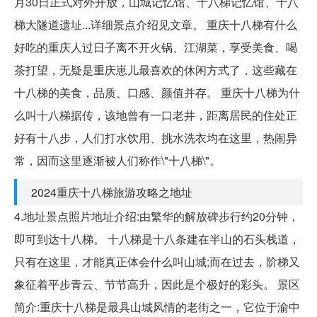
月30日正式对外开放，山城记忆馆、十八梯记忆馆、十八
梯大隧道遗址...详细景点介绍见文章。 重庆十八梯有什么
好吃的重庆人过日子离不开火锅、江湖菜，享受美食、喝
茶打望，无疑是重庆崽儿最喜欢的休闲方式了，这些藏在
十八梯的美食，品质、口感、颜值并存。 重庆十八梯为什
么叫十八梯据传，该地曾有一口老井，距离居民的住处正
好有十八步，人们打水饮用、挑水洗衣均在这里，热闹异
常，因而这里逐渐被人们称作\"十八梯\"。
2024重庆十八梯旅游攻略之地址
4.地址景点照片地址介绍:由繁华的解放碑步行约20分钟，
即可到达十八梯。 十八梯是十八条建在半山的石头栈道，
只有在这里，才能真正体会什么叫山城;而在过去，阶梯又
象征着平步青云、节节高升，因此是个极好的彩头。 景区
简介:重庆十八梯是最具山城风情的老街之一，它位于渝中