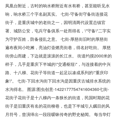
凤凰台附近，古时的响水桥附近有水有桥，甚至能听见水
响，响水桥三个字名副其实。 七街-守备街守备街连接花
街子，是重庆城中的老街之一，因明清两代设置总镇官
署、城防公安，屯兵守备俱系一处而得名，\"守备\"二字实
为守护百姓，防备侵乱之意。 七街-厚慈街旧时的厚慈街
遍布夜间小吃摊，亮油灯壶燃亮街巷，得名好吃街。 厚慈
街傍山而建，下边就是滚滚的长江水。 街道约摸2000米的
样子，几乎是重庆下半城的\"交通枢纽\"，与连接着的中兴
路、十八梯、花街子等街道一起足以凑成系列的\"重庆印
象\"。 七街-下回水沟街下回水沟是因重庆古城排水系统的
水沟得名。 图源:图虫创意-1422177754741604360七街-
花街子花街子是十八梯内一条狭长的街道，民国时期的花
街子是旧重庆有名的花街柳巷，也是下半城引人瞩目的风
月符号，曾演绎出一段段暧昧传奇的野史秘闻。 每当华灯