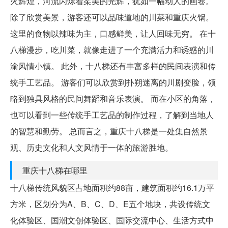
火辉煌，河流闪烁着柔美的光辉，犹如一幅动人的画卷。
除了欣赏美景，游客还可以品味道地的川菜和重庆火锅。
这里的食物以辣味为主，口感鲜美，让人回味无穷。 在十
八梯漫步，吃川菜，就像走进了一个充满活力和诱惑的川
渝风情小镇。 此外，十八梯还有丰富多样的民间表演和传
统手工艺品。 游客们可以欣赏到扑朔迷离的川剧变脸，领
略到独具风格的民间舞蹈和音乐表演。 而在小区的角落，
也可以看到一些传统手工艺品的制作过程，了解到当地人
的智慧和勤劳。 总而言之，重庆十八梯是一处集自然景
观、历史文化和人文风情于一体的旅游胜地。
重庆十八梯在哪里
十八梯传统风貌区占地面积约88亩，建筑面积约16.1万平
方米，区划分为A、B、C、D、E五个地块，共设传统文
化体验区、国潮文创体验区、国际交流中心、生活方式中