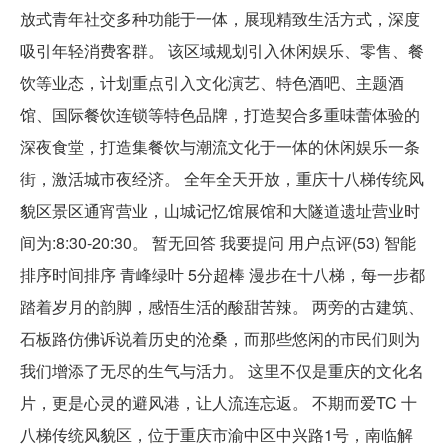
放式青年社交多种功能于一体，展现精致生活方式，深度
吸引年轻消费客群。 该区域规划引入休闲娱乐、零售、餐
饮等业态，计划重点引入文化演艺、特色酒吧、主题酒
馆、国际餐饮连锁等特色品牌，打造契合多重味蕾体验的
深夜食堂，打造集餐饮与潮流文化于一体的休闲娱乐一条
街，激活城市夜经济。 全年全天开放，重庆十八梯传统风
貌区景区通宵营业，山城记忆馆展馆和大隧道遗址营业时
间为:8:30-20:30。 暂无回答 我要提问 用户点评(53) 智能
排序时间排序 青峰绿叶 5分超棒 漫步在十八梯，每一步都
踏着岁月的韵脚，感悟生活的酸甜苦辣。 两旁的古建筑、
石板路仿佛诉说着历史的沧桑，而那些悠闲的市民们则为
我们增添了无尽的生气与活力。 这里不仅是重庆的文化名
片，更是心灵的避风港，让人流连忘返。 不期而爱TC 十
八梯传统风貌区，位于重庆市渝中区中兴路1号，南临解