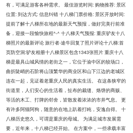
有，可满足游客各种需求。 最佳游览时间: 购物推荐: 景区
位置: 到达方式: 信息纠错 十八梯门票价格: 景区开放时间:
提前了解十八梯所在地的最新天气预报，做好完美行前准
备，迎接一段愉快旅程^-^ 十八梯天气预报: 重庆驴友十八
梯照片的最新评论 旅行者-途牛回复了照片评论十八梯:首
页防空洞:驴友相册十八梯景区包含1343张照片 重庆十八
梯是最具山城风情的老街之一，它位于渝中区的较场口，
曲折陡峭的石阶将山顶繁华的商业区和山下江边的老城区
连在一起，见证着老重庆人民的真实生活。 在这条狭窄的
街道里，人们安心的生活着，扯布的裁缝、烙饼的商贩、
等活的木工、打牌的邻舍，皆散发着浓浓的市井气息。 更
有许多阿猫阿狗，随意的在地上趴着打盹，安逸自得。 十
八梯历史悠久，可谓是重庆的母城。 为满足城市发展需
要，近年来，十八梯已经开始。 在方案中，一些承载丰富