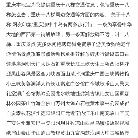
重庆本地宝为您提供重庆十八梯交通信息，包括重庆十八
梯怎么去，重庆十八梯周边交通等方面的内容。 关于十八
梯 网友印象:重庆渝中半岛有两条步行街，一条为享誉中华
大地的西部第一街解放碑，另一条离解放碑不远，叫十八
梯... 重庆景点 更多休闲艳遇逛街免费亲子游美食购物老年
游情侣景点攻略景点活动榜单推荐解放碑步行街磁器口古
镇洪崖洞朝天门大足石刻重庆长江三峡天生三桥酉阳桃花
源黑山谷风景区金刀峡四面山渣滓洞重庆中国三峡博物馆
小三峡芙蓉洞洋人街长江索道白公馆白帝城歌乐山人民大
礼堂湖广会馆鹅岭公园龙水峡地缝龚滩古镇仙女山国家森
林公园茶山竹海金佛山万州大瀑布石柱黄水森林公园成都
自贡攀枝花泸州德阳绵阳广元遂宁内江乐山南充眉山宜宾
广安达州雅安巴中资阳阿坝甘孜凉山西昌乌镇横店影视城
峨眉山泰山华山庐山敦煌黄山九寨沟鼓浪屿大理古城栖霞