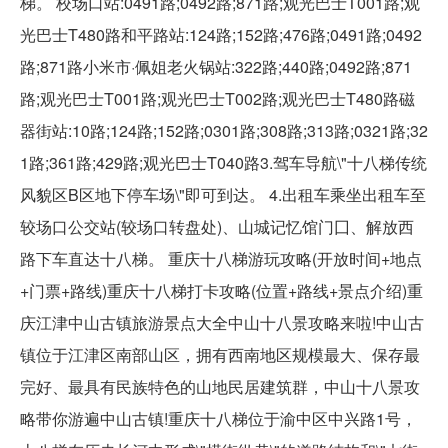
梯。 校场口站:0491路;0492路;871路;观光巴士T001路;观
光巴士T480路和平路站:124路;152路;476路;0491路;0492
路;871路小米市·佩姐老火锅站:322路;440路;0492路;871
路;观光巴士T001路;观光巴士T002路;观光巴士T480路磁
器街站:10路;124路;152路;0301路;308路;313路;0321路;32
1路;361路;429路;观光巴士T040路3.驾车导航\"十八梯传统
风貌区B区地下停车场\"即可到达。 4.出租车乘坐出租车至
较场口公交站(较场口转盘处)、山城记忆馆门囗、解放西
路下车直达十八梯。 重庆十八梯游玩攻略(开放时间+地点
+门票+路线)重庆十八梯打卡攻略(位置+路线+景点介绍)重
庆江津中山古镇旅游景点大全中山十八景攻略来啦!中山古
镇位于江津区南部山区，拥有西南地区规模最大、保存最
完好、最具有民族特色的山地民居建筑群，中山十八景攻
略带你游遍中山古镇!重庆十八梯位于渝中区中兴路1号，