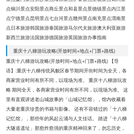
点铜川景点安阳景点商丘景点和县景点景德镇景点内江景
点宁德景点昆明景点七台河景点赣州景点南充景点渭南景
点日本旅游韩国旅游泰国旅游马尔代夫旅游澳大利亚旅游
新西兰旅游法国旅游德国旅游英国旅游办事指南
重庆十八梯游玩攻略(开放时间+地点+门票+路线)
重庆十八梯游玩攻略(开放时间+地点+门票+路线) 【导
语】:重庆十八梯传统风貌区春节期间开街时间为全天，各
商家营业时间有所不同，以现场为准。 重庆十八梯游玩攻
略 期间全天，各商家营业时间有所不同，以现场为准。 这
里有直观讲述老山城故事的「山城记忆馆」，馆内收藏着
大量老重庆珍贵的书籍与影像。 还有不容错过的「十八梯
记忆馆」，那些年的风起云涌与人文佳话。 踏进「十八梯
大隧道遗址」那愈炸愈强的重庆精神回来了，勿忘历史，