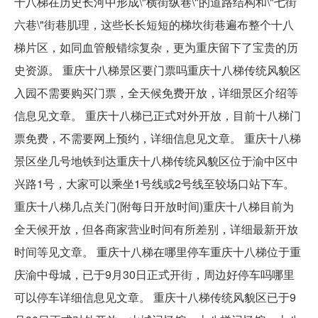
十八梯在历史长河中形成\"横街纵巷\"的道路结构和\"七街
六巷\"街巷肌理，这些长长短短的梯坎街巷遍布整个十八
梯片区，如同血管般错综复杂，更为重庆留下了宝贵的历
史资源。 重庆十八梯景区要门票吗重庆十八梯传统风貌区
入园不需要购买门票，全天候免费开放，详细景区介绍等
信息见文章。 重庆十八梯已正式对外开放，目前十八梯门
票免费，不需要网上预约，详细信息见文章。 重庆十八梯
景区坐几号地铁到达重庆十八梯传统风貌区位于渝中区中
兴路1号，大家可以乘坐1号线或2号线至较场口站下车。
重庆十八梯几点关门(附每日开放时间)重庆十八梯目前为
全天候开放，但各商家营业时间有所差别，详细最新开放
时间等见文章。 重庆十八梯在哪里停车重庆十八梯位于重
庆渝中母城，已于9月30日正式开街，周边好停车吗哪里
可以停车详细信息见文章。 重庆十八梯传统风貌区已于9