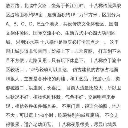
放西路，北临中兴路，坐落于长江江畔。 十八梯传统风貌
区占地面积约88亩，建筑面积约16.1万平方米，区划分为
A、B、C、D、E五个地块，共设传统文化体验区、国潮
文创体验区、国际交流中心、生活方式中心四大功能区
域。 湘羽沁水寒 十八梯也是重庆必打卡景点之一。 这里
跟山城步道非常雷同，阶梯上下，非常废腿。 打车划不来
且不方便，走路又累，只有玩下休息下。 十八梯位于渝中
区较场口，1/2号轻轨可以直达。 仿古建筑的古镇占地面
积很大，主要是各种吃的商铺，和工艺品，旅游小店，类
似磁器口，洪崖洞，长嘉汇。 目前人流量比较大，所以卫
生状况不好，植物也刚移栽，气色不好，交易明年来参
观，相信各种条件都具备。 不用门票，很适合拍照，地方
不大，可以逛上1-2小时，吃碗特别的咸豆腐脑。 不会走
得很累，适合老幼闲逛。 十八梯夜景很美，尽显山城风