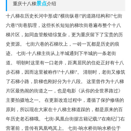
景点
重庆十八梯
介绍
十八梯在历史长河中形成\"横街纵巷\"的道路结构和\"七街
六巷\"街巷肌理，这些长长短短的梯坎街巷遍布整个十八
梯片区，如同血管般错综复杂，更为重庆留下了宝贵的历
史资源。 七街六巷的石梯坎上，一砖一瓦都是历史的痕
迹。 七街-十八梯主街从上半城通到下半城的一条老街
道。 明朝时这里有一口老井，距离居民的住处正好有十八
步石梯，因而这里被称作\"十八梯\"。 清朝时，老街又修筑
了石梯小路，阶梯也刚好分为十八段。 这里曾作为十八梯
片区最热闹的街道之一，也是电影《从你的全世界路过》
主要拍摄地之一。 在更新改造过程中，遵循了保护修缮的
原则，所以现在大家在十八梯主梯道踩的，都是原来的百
年历史老石梯哦。 七街-凤凰台街据古籍记载:\"在南纪门右
营署前，昔传有凤凰鸣其上。 七街-响水桥街响水桥位于