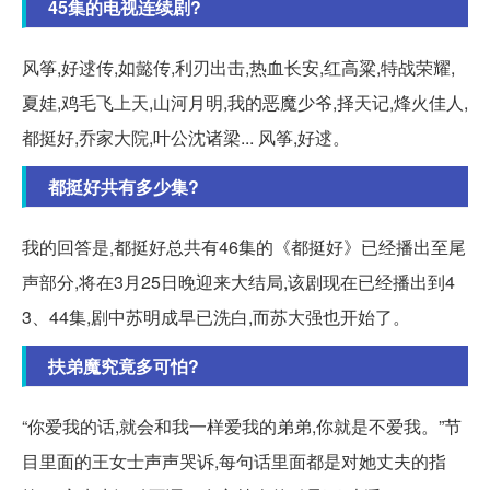
45集的电视连续剧?
风筝,好逑传,如懿传,利刃出击,热血长安,红高粱,特战荣耀,
夏娃,鸡毛飞上天,山河月明,我的恶魔少爷,择天记,烽火佳人,
都挺好,乔家大院,叶公沈诸梁... 风筝,好逑。
都挺好共有多少集?
我的回答是,都挺好总共有46集的《都挺好》已经播出至尾
声部分,将在3月25日晚迎来大结局,该剧现在已经播出到4
3、44集,剧中苏明成早已洗白,而苏大强也开始了。
扶弟魔究竟多可怕?
“你爱我的话,就会和我一样爱我的弟弟,你就是不爱我。”节
目里面的王女士声声哭诉,每句话里面都是对她丈夫的指