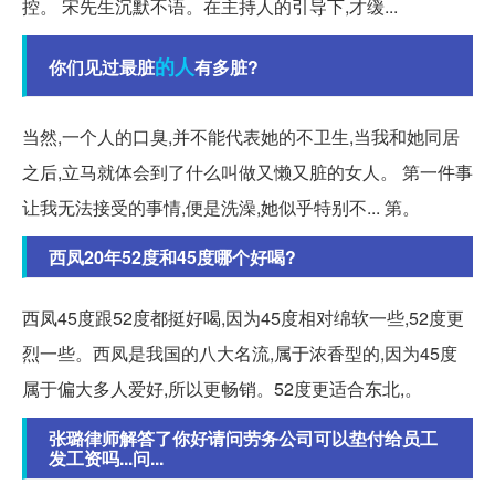
控。 宋先生沉默不语。在主持人的引导下,才缓...
的人
你们见过最脏
有多脏?
当然,一个人的口臭,并不能代表她的不卫生,当我和她同居
之后,立马就体会到了什么叫做又懒又脏的女人。 第一件事
让我无法接受的事情,便是洗澡,她似乎特别不... 第。
西凤20年52度和45度哪个好喝?
西凤45度跟52度都挺好喝,因为45度相对绵软一些,52度更
烈一些。西凤是我国的八大名流,属于浓香型的,因为45度
属于偏大多人爱好,所以更畅销。52度更适合东北,。
张璐律师解答了你好请问劳务公司可以垫付给员工
发工资吗...问...