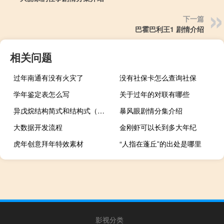
下一篇
巴霍巴利王1 剧情介绍
相关问题
过年南通有没有火灾了
没有社保卡怎么查询社保
学年鉴定表怎么写
关于过年的对联有哪些
异戊烷结构简式和结构式（异戊烷结构简式）
暴风眼剧情分集介绍
大数据开发流程
金刚虾可以长到多大年纪
虎年创意拜年特效素材
“人指在蓬丘”的出处是哪里
影视分类