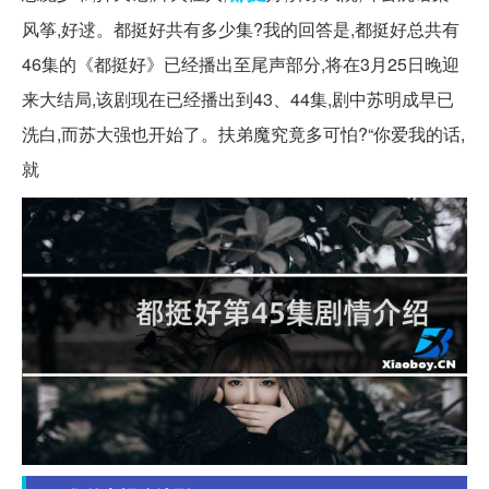
风筝,好逑。都挺好共有多少集?我的回答是,都挺好总共有
46集的《都挺好》已经播出至尾声部分,将在3月25日晚迎
来大结局,该剧现在已经播出到43、44集,剧中苏明成早已
洗白,而苏大强也开始了。扶弟魔究竟多可怕?“你爱我的话,
就