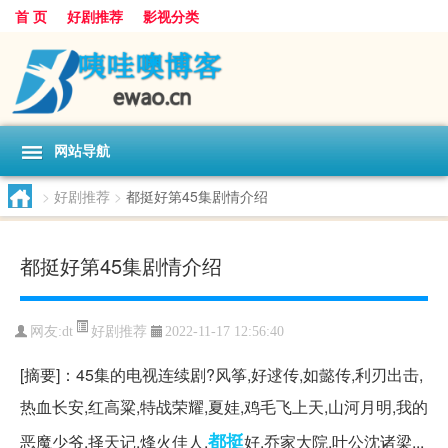
首 页
好剧推荐
影视分类
网站导航
>
好剧推荐
>
都挺好第45集剧情介绍
都挺好第45集剧情介绍
好剧推荐
网友:
dt
2022-11-17 12:56:40
[摘要]：45集的电视连续剧?风筝,好逑传,如懿传,利刃出击,
热血长安,红高粱,特战荣耀,夏娃,鸡毛飞上天,山河月明,我的
都挺
恶魔少爷,择天记,烽火佳人,
好,乔家大院,叶公沈诸梁...