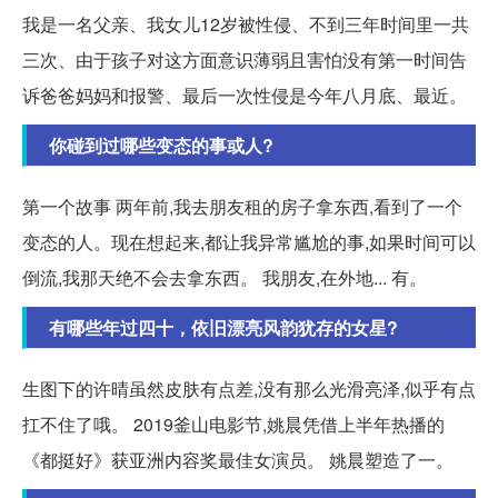
我是一名父亲、我女儿12岁被性侵、不到三年时间里一共
三次、由于孩子对这方面意识薄弱且害怕没有第一时间告
诉爸爸妈妈和报警、最后一次性侵是今年八月底、最近。
你碰到过哪些变态的事或人?
第一个故事 两年前,我去朋友租的房子拿东西,看到了一个
变态的人。现在想起来,都让我异常尴尬的事,如果时间可以
倒流,我那天绝不会去拿东西。 我朋友,在外地... 有。
有哪些年过四十，依旧漂亮风韵犹存的女星?
生图下的许晴虽然皮肤有点差,没有那么光滑亮泽,似乎有点
扛不住了哦。 2019釜山电影节,姚晨凭借上半年热播的
《都挺好》获亚洲内容奖最佳女演员。 姚晨塑造了一。