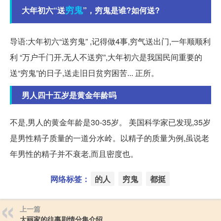
穷鬼
大年初六“送
”，穷鬼是谁?如何送?
导语:大年初六“送穷鬼” ,记得做4事,穷气送出门,一年顺顺利
利 “万户千门开,无人不送穷”,大年初六是我国民间重要的
送“穷鬼”的日子,送走旧日贫穷困苦... 正所。
男人四十五岁是黄金年龄吗
不是,男人的黄金年龄是30-35岁。 美国科学家已发现,35岁
是男性精子质量的一道分水岭。以精子的质量为例,虽说老
年男性的精子并不衰老,而且密度也。
网络标签：
的人
穷鬼
都挺
上一篇
大丽家的往事剧情分集介绍