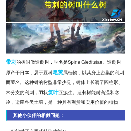
带刺
的树叫做造刺树，学名是Spina Gleditsiae。造刺树
皂荚
原产于日本，属于豆科
属植物，以其身上密集的利刺
而著名。这种树的树型非常少见，树体上长满了圆柱形、
复叶
常分支的利刺，羽状
互簇生。造刺树能耐高温和寒
冷，适应各类土壤，是一种具有观赏和实用价值的植物
其他小伙伴的相似问题：