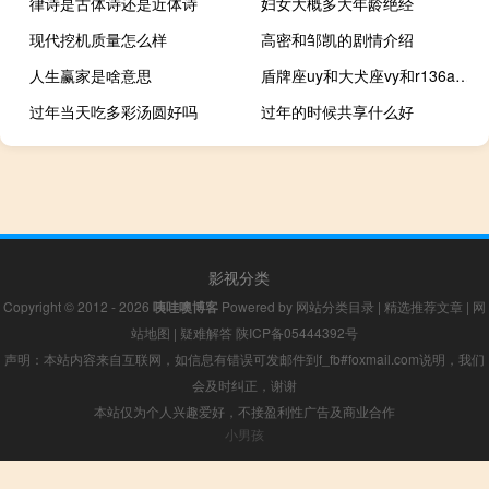
律诗是古体诗还是近体诗
妇女大概多大年龄绝经
现代挖机质量怎么样
高密和邹凯的剧情介绍
人生赢家是啥意思
盾牌座uy和大犬座vy和r136a1和海山二撞击图片
过年当天吃多彩汤圆好吗
过年的时候共享什么好
影视分类
Copyright © 2012 - 2026
咦哇噢博客
Powered by
网站分类目录
|
精选推荐文章
|
网
站地图
|
疑难解答
陕ICP备05444392号
声明：本站内容来自互联网，如信息有错误可发邮件到f_fb#foxmail.com说明，我们
会及时纠正，谢谢
本站仅为个人兴趣爱好，不接盈利性广告及商业合作
小男孩