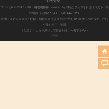
影视分类
Copyright © 2012 - 2026
咦哇噢博客
Powered by
网站分类目录
|
精选推荐文章
|
网
站地图
|
疑难解答
陕ICP备05444392号
声明：本站内容来自互联网，如信息有错误可发邮件到f_fb#foxmail.com说明，我们
会及时纠正，谢谢
本站仅为个人兴趣爱好，不接盈利性广告及商业合作
小男孩