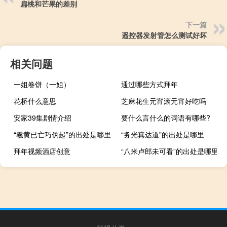
扁桃和芒果的差别
下一篇
遥控器发射管怎么测试好坏
相关问题
一姐卷饼（一姐）
通过哪些方式拜年
花桥什么意思
芝麻花生元宵滚元宵好吃吗
安家39集剧情介绍
要什么言什么的词语有哪些?
“羲黄已亡巧伪起”的出处是哪里
“务光真达道”的出处是哪里
拜年视频酒店创意
“八米卢郎未可看”的出处是哪里