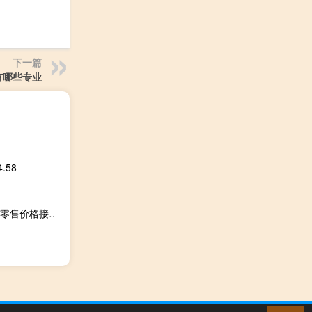
下一篇
有哪些专业
.58
日本首相岸田文雄：由于外汇汇率波动和石油产量减少汽油零售价格接近最高水平