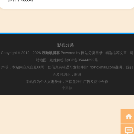
影视分类
Copyright © 2012 - 2026
咦哇噢博客
Powered by
网站分类目录
|
精选推荐文章
|
网
站地图
|
疑难解答
陕ICP备05444392号
声明：本站内容来自互联网，如信息有错误可发邮件到f_fb#foxmail.com说明，我们
会及时纠正，谢谢
本站仅为个人兴趣爱好，不接盈利性广告及商业合作
小男孩