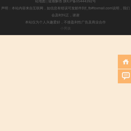
站地图
|
疑难解答
陕ICP备05444392号
声明：本站内容来自互联网，如信息有错误可发邮件到f_fb#foxmail.com说明，我们
会及时纠正，谢谢
本站仅为个人兴趣爱好，不接盈利性广告及商业合作
小男孩