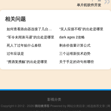
单片机软件开发
相关问题
如何查看路由器连接了几台手机（如何查看路由器连接了几台设备）
“笑人应接不暇”的出处是哪里
“军令未闻诛马谡”的出处是哪里
dark ages 2攻略
死人了过年贴什么春联
剩余价值量计算公式
过年应该是
三个运维新技术趋势
“携酒复携觞”的出处是哪里
关于手足的诗句有哪些
影视分类
Copyright © 2012 - 2026
咦哇噢博客
Powered by
网站分类目录
|
精选推荐文章
|
网