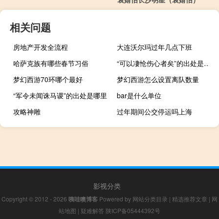
相关问题
房地产开发全流程
大连沃尔玛过年几点下班
哈萨克族有哪些春节习俗
“可以凄怆伤心者矣”的出处是哪里
梦幻西游70环哪个最好
梦幻西游怎么设置离队数量
“军令未闻诛马谡”的出处是哪里
bar是什么单位
攻略神雕
过年期间公交停运吗上海
影视分类
Copyright © 2012 - 2026
咦哇噢博客
Powered by
网站分类目录
|
精选推荐文章
|
网
站地图
|
疑难解答
陕ICP备05444392号