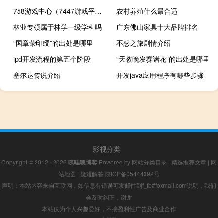
758游戏中心（7447游戏平台）
农村养殖什么最合适
林业专硕属于林学一级学科吗
广东佛山家具十大品牌排名
“国章荣印绶”的出处是哪里
不惑之旅剧情介绍
ipd开发流程的第五个阶段
“天教晚发赛诸花”的出处是哪里
塞尔达传说介绍
开发java应用程序有哪些步骤
影视分类
Copyright © 2012 - 2026
咦哇噢博客
Powered by
网站分类目录
|
精选推荐文章
|
网
站地图
|
疑难解答
陕ICP备05444392号
声明：本站内容来自互联网，如信息有错误可发邮件到f_fb#foxmail.com说明，我们
会及时纠正，谢谢
本站仅为个人兴趣爱好，不接盈利性广告及商业合作