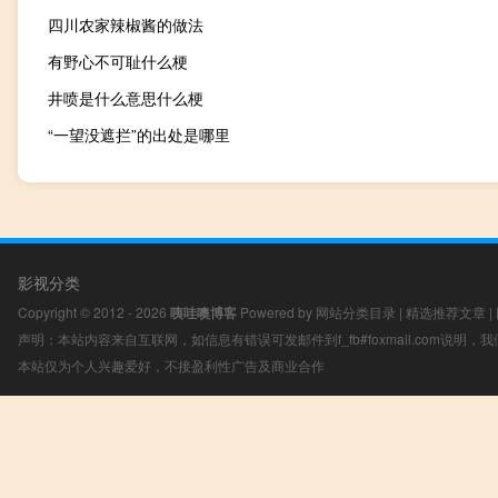
四川农家辣椒酱的做法
有野心不可耻什么梗
井喷是什么意思什么梗
“一望没遮拦”的出处是哪里
影视分类
Copyright © 2012 - 2026
咦哇噢博客
Powered by
网站分类目录
|
精选推荐文章
|
声明：本站内容来自互联网，如信息有错误可发邮件到f_fb#foxmail.com说明
本站仅为个人兴趣爱好，不接盈利性广告及商业合作