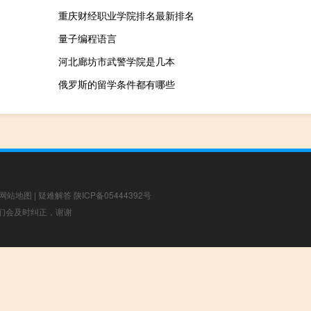
重庆财经职业学院排名最新排名
量子编程语言
河北廊坊市武警学院是几本
俄罗斯的留学条件都有哪些
网站地图
|
疑难解答
陕ICP备05444392号
，我们会及时纠正，谢谢