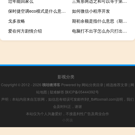
过年能回家么
三角形两边之和可以等于第三边吗
保时捷空调eco模式是什么意思（空调eco模式是什么意思）
如何微信小程序开发
戈多攻略
期初余额是指什么意思（期初余额）
爱在何方剧情介绍
电脑打不出字怎么办只打出字母（电脑打不出字怎么办）
影视分类
Copyright © 2012 - 2026
咦哇噢博客
Powered by
网站分类目录
|
精选推荐文章
|
网
站地图
|
疑难解答
陕ICP备05444392号
声明：本站内容来自互联网，如信息有错误可发邮件到f_fb#foxmail.com说明，我们
会及时纠正，谢谢
本站仅为个人兴趣爱好，不接盈利性广告及商业合作
小男孩