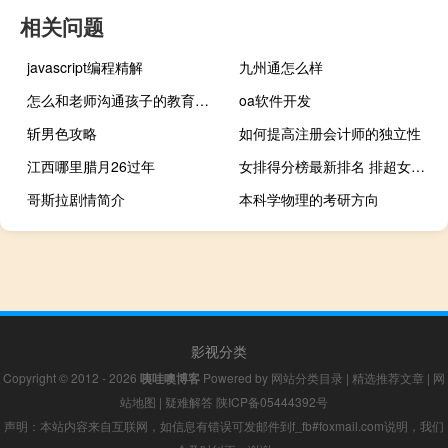
相关问题
javascript编程精解
九州通怎么样
怎么和老师沟通孩子的教育问题
oa软件开发
斩男色攻略
如何提高注册会计师的独立性
江西哪里腊月26过年
女排得分榜最新排名 排超女排3至15名排名
哥斯拉剧情简介
本科学物理的考研方向
影视分类
Copyright © 2012 - 2026
咦哇噢博客
Powered by
网站分类目录
|
精选推荐文章
|
网
站地图
|
疑难解答
陕ICP备05444392号
声明：本站内容来自互联网，如信息有错误可发邮件到f_fb#foxmail.com说明，我们