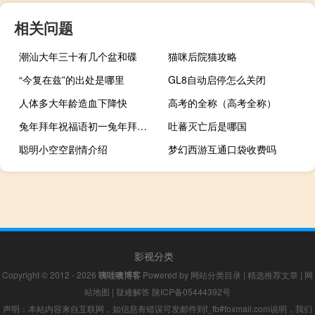
相关问题
潮汕大年三十有几个盆和碟
猫咪后院猫攻略
“今复在兹”的出处是哪里
GL8自动启停怎么关闭
人体多大年龄造血下降快
高考的全称（高考全称）
兔年拜年祝福语初一兔年拜年道具
吐蕃灭亡后是哪国
聪明小空空剧情介绍
梦幻西游互通口袋收费吗
影视分类
Copyright © 2012 - 2026
咦哇噢博客
Powered by
网站分类目录
|
精选推荐文章
|
网
站地图
|
疑难解答
陕ICP备05444392号
声明：本站内容来自互联网，如信息有错误可发邮件到f_fb#foxmail.com说明，我们