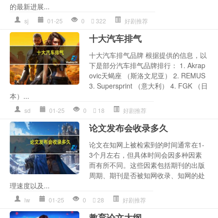
的最新进展...
sj
01-25
0
322
好剧推荐
十大汽车排气
十大汽车排气品牌 根据提供的信息，以
下是部分汽车排气品牌排行： 1. Akrap
ovic天蝎座 （斯洛文尼亚） 2. REMUS
3. Supersprint （意大利） 4. FGK （日
本）...
sd
01-25
0
18
好剧推荐
论文发布会收录多久
论文在知网上被检索到的时间通常在1-
3个月左右，但具体时间会因多种因素
而有所不同。这些因素包括期刊的出版
周期、期刊是否被知网收录、知网的处
理速度以及...
lw
01-25
0
28
好剧推荐
教育论文大纲