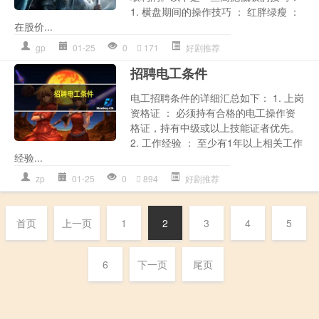
1. 横盘期间的操作技巧 ： 红胖绿瘦 ：
在股价...
gp
01-25
0
171
好剧推荐
招聘电工条件
电工招聘条件的详细汇总如下： 1. 上岗
资格证 ： 必须持有合格的电工操作资
格证，持有中级或以上技能证者优先。
2. 工作经验 ： 至少有1年以上相关工作
经验...
zp
01-25
0
894
好剧推荐
首页
上一页
1
2
3
4
5
6
下一页
尾页