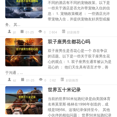
不同的酒店有不同的宠物政策。以下是
一些关于酒店是否允许带宠物入住的信
息： 1. 宠物政策概述 ： 一些酒店允许
带宠物入住，并提供宠物友好房型或服
务。 其...
jd
01-25
0
604
好剧推荐
双子座男生都花心吗
双子座男生是否花心是一个 存在争议
的话题。以下是一些关于双子座男生花
心的观点： 1. 双子座男生通常被认为是
花心的 ： 他们天生具有语言才华，善
于沟通，...
sz
01-25
0
62
好剧推荐
世界五十米记录
当前的世界50米短跑纪录是由美国体育
名将莫里斯·格林在1996年创造的，成
绩是5秒56。这项纪录保持至今。 其他
小伙伴的相似问题： 世界50米短跑纪录