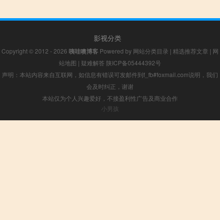
影视分类
Copyright © 2012 - 2026
咦哇噢博客
Powered by
网站分类目录
|
精选推荐文章
|
网
站地图
|
疑难解答
陕ICP备05444392号
声明：本站内容来自互联网，如信息有错误可发邮件到f_fb#foxmail.com说明，我们
会及时纠正，谢谢
本站仅为个人兴趣爱好，不接盈利性广告及商业合作
小男孩