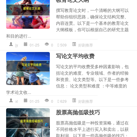
撰写教育论文时，一个清晰的大纲可以
帮助你组织思路，确保论文结构完整、
内容连贯。以下是一个基本的教育论文
大纲模板，你可以根据自己的研究主题
和目的进行...
jy
01-25
0
509
好剧推荐
写论文平均收费
写论文的平均收费受多种因素影响，包
括论文的难度、专业领域、作者的经验
和资质、论文类型等。以下是一些参考
信息： 论文类型和难度 ：中等难度的
学术论文收...
xl
01-25
0
629
好剧推荐
股票高抛低吸技巧
股票高抛低吸是一种投资策略，通过在
不同价格水平上进行买入和卖出，以获
取利润。以下是一些高抛低吸的技巧：