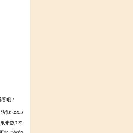
看看吧！
防御: 0202
限步数020
63 买的时候的