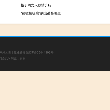
格子间女人剧情介绍
“第欲栖猨扃”的出处是哪里
网站地图
|
疑难解答
陕ICP备05444392号
，我们会及时纠正，谢谢