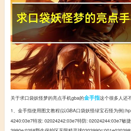
金手指
关于求口袋妖怪梦的亮点手机gba的
这个很多人还
1、金手指使用图文教程(以GBA口袋妖怪绿宝石怪为例):hp: 0202423
4240:03e7特攻: 02024242:03e7特防: 02024244:03e7
3990e:0258野生保护区无限精灵球0203990c:001e02039