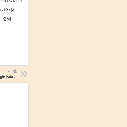
:10 (备
金手指列
下一篇
瘤的危害）