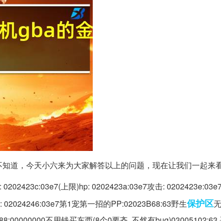
不知道，今天小六来为大家解答以上的问题，现在让我们一起来
c:03e7(上限)hp: 0202423a:03e7攻击: 0202423e:03e7
保护区
敏捷: 02024246:03e7第1宠第一招的PP:02023B68:63野生
无
888:00000000不用钱买东西(8个0要齐, 不然有bug)03005102: