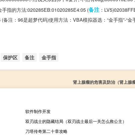
备注
方法:020285EB:01020285E4:05 (
：LV5)02038FFB
E0:96 (备注：96是超梦代码)使用方法：VBA模拟器选：“金手指”-“
保护区
备注
金手指
肾上腺瘤的危害及防治（肾上腺
软件制作开发
双刃战士的隐藏结局（双刃战士最后一关怎么救公主）
刀塔传奇第二十章攻略