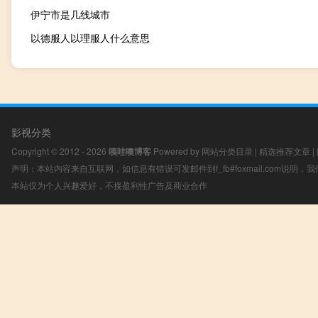
伊宁市是几线城市
以德服人以理服人什么意思
影视分类
Copyright © 2012 - 2026
咦哇噢博客
Powered by
网站分类目录
|
精选推荐文章
|
声明：本站内容来自互联网，如信息有错误可发邮件到f_fb#foxmail.com说明
本站仅为个人兴趣爱好，不接盈利性广告及商业合作