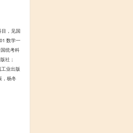
。
考科目，见国
01 数学一
全国统考科
出版社；
械工业出版
版，杨冬