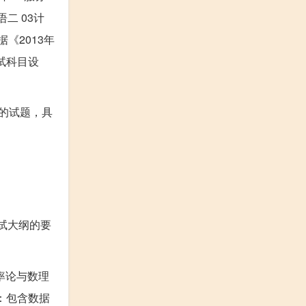
语二 03计
《2013年
试科目设
的试题，具
试大纲的要
率论与数理
合：包含数据