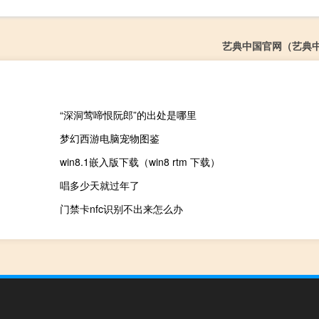
艺典中国官网（艺典
“深洞莺啼恨阮郎”的出处是哪里
梦幻西游电脑宠物图鉴
win8.1嵌入版下载（win8 rtm 下载）
唱多少天就过年了
门禁卡nfc识别不出来怎么办