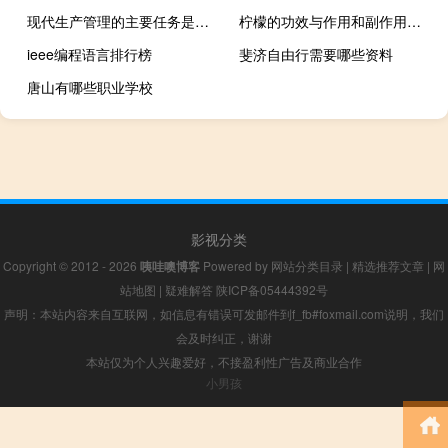
现代生产管理的主要任务是什么
柠檬的功效与作用和副作用（柠檬的功效与作用及禁忌）
ieee编程语言排行榜
斐济自由行需要哪些资料
唐山有哪些职业学校
影视分类
Copyright © 2012 - 2026
咦哇噢博客
Powered by
网站分类目录
|
精选推荐文章
|
网
站地图
|
疑难解答
陕ICP备05444392号
声明：本站内容来自互联网，如信息有错误可发邮件到f_fb#foxmail.com说明，我们
会及时纠正，谢谢
本站仅为个人兴趣爱好，不接盈利性广告及商业合作
小男孩