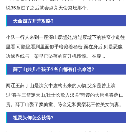
说35章过了之后就会点亮天命祭坛那个。
天命四方开荒攻略?
小队一行人来到一座深山废墟处,透过废墟下的狭窄小道往
里看,可隐隐看到里面似乎暗藏着秘密;而在身后,则是恶魔
边缘界线与一架早已坠落的直升机残骸。 在穿...
薛丁山共几个孩子?各自都有什么命运?
两辽王薛丁山是演义中虚构出来的人物,父亲是曾上演
过“将军三箭定天山,壮士长歌入汉关”奇迹的大唐名将薛仁
贵。薛丁山娶了窦仙童、陈金定和樊梨花三位美女为妻。
祖灵头饰怎么获得?