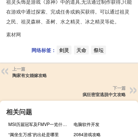
祖灵头饰是游戏《原神》中的道具,无法通过制作获得,只能
在游戏中通过探索、完成任务或购买获得。可以通过祖灵
之民、祖灵森林、圣树、水之精灵、冰之精灵等处。
素材网
网络标签：
剑灵
天命
祭坛
上一篇
陶家有女婚嫁攻略
下一篇
疯狂密室逃脱中文攻略
相关问题
MSI历届冠军及FMVP一览什么梗
电脑软件开发
“阒坐生万感”的出处是哪里
2084游戏攻略