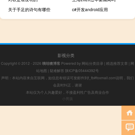
关于手足的诗句有哪些
c#开发android应用
影视分类
Copyright © 2012 - 2026
咦哇噢博客
Powered by
网站分类目录
|
精选推荐文章
|
网
站地图
|
疑难解答
陕ICP备05444392号
声明：本站内容来自互联网，如信息有错误可发邮件到f_fb#foxmail.com说明，我们
会及时纠正，谢谢
本站仅为个人兴趣爱好，不接盈利性广告及商业合作
小男孩