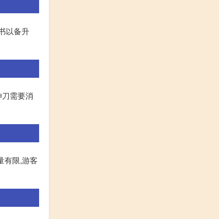
验书以备升
神刀需要消
量有限,游客