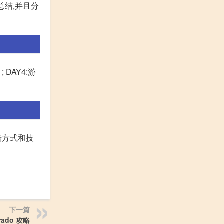
总结,并且分
 DAY4:游
击方式和技
下一篇
orado 攻略