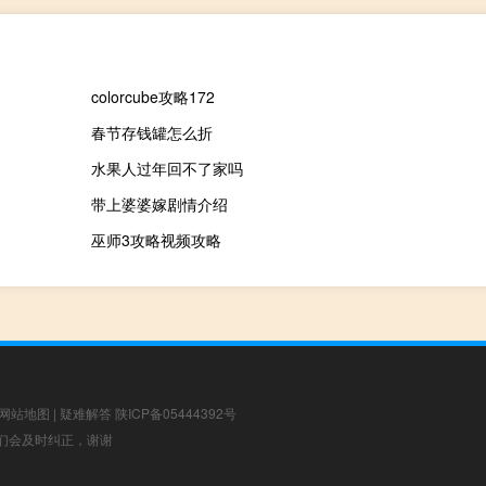
colorcube攻略172
春节存钱罐怎么折
水果人过年回不了家吗
带上婆婆嫁剧情介绍
巫师3攻略视频攻略
网站地图
|
疑难解答
陕ICP备05444392号
，我们会及时纠正，谢谢