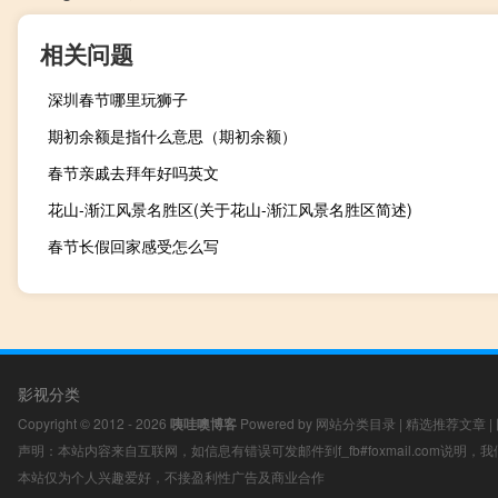
相关问题
深圳春节哪里玩狮子
期初余额是指什么意思（期初余额）
春节亲戚去拜年好吗英文
花山-渐江风景名胜区(关于花山-渐江风景名胜区简述)
春节长假回家感受怎么写
影视分类
Copyright © 2012 - 2026
咦哇噢博客
Powered by
网站分类目录
|
精选推荐文章
|
声明：本站内容来自互联网，如信息有错误可发邮件到f_fb#foxmail.com说明
本站仅为个人兴趣爱好，不接盈利性广告及商业合作