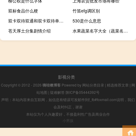
柳公权是什么字体
上海农贸批发市场有哪些
双标食品什么梗
竹笛efg调区别
双卡双待双通和双卡双待单通什么意思（什么是双卡双待双通）
530是什么意思
苍天厚土分集剧情介绍
水果蔬菜名字大全（蔬菜名字大全）
影视分类
Copyright © 2012 - 2026
咦哇噢博客
Powered by
网站分类目录
|
精选推荐文章
|
网
站地图
|
疑难解答
陕ICP备05444392号
声明：本站内容来自互联网，如信息有错误可发邮件到f_fb#foxmail.com说明，我们
会及时纠正，谢谢
本站仅为个人兴趣爱好，不接盈利性广告及商业合作
小男孩