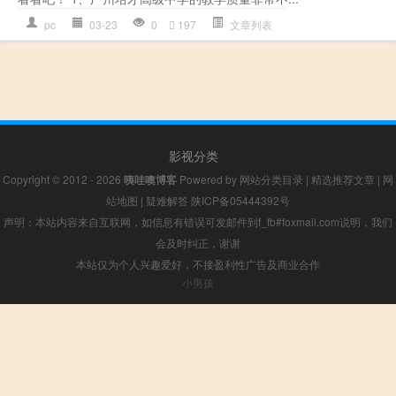
pc
03-23
0
197
文章列表
影视分类
Copyright © 2012 - 2026
咦哇噢博客
Powered by
网站分类目录
|
精选推荐文章
|
网
站地图
|
疑难解答
陕ICP备05444392号
声明：本站内容来自互联网，如信息有错误可发邮件到f_fb#foxmail.com说明，我们
会及时纠正，谢谢
本站仅为个人兴趣爱好，不接盈利性广告及商业合作
小男孩