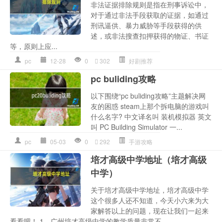
非法证据排除规则是指在刑事诉讼中，
对于通过非法手段获取的证据，如通过
刑讯逼供、暴力威胁等手段获得的供
述，或非法搜查扣押获得的物证、书证
等，原则上应...
pc
12-28
0
302
好剧推荐
pc buliding攻略
以下围绕“pc buliding攻略”主题解决网
友的困惑 steam上那个拆电脑的游戏叫
什么名字? 中文译名叫 装机模拟器 英文
叫 PC Building Simulator 一...
pc
05-03
0
292
手游攻略
培才高级中学地址（培才高级
中学）
关于培才高级中学地址，培才高级中学
这个很多人还不知道，今天小六来为大
家解答以上的问题，现在让我们一起来
看看吧！ 1、广州培才高级中学的教学质量非常不...