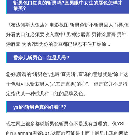
斩男色口红真的斩男吗?直男眼中女生的唇色怎样才
最美?
《布达佩斯大饭店》电影截图 斩男色斩不斩男因人而异,但
好看的口红必须要收入囊中! 男神涂唇膏 男神涂唇膏 男神
涂唇膏 为啥?因为你的爱豆都已经忍不住开始涂...
香奈儿斩男色口红是几号?
您好,所谓的“斩男色”,也叫“直男斩”,直译的意思就是“涂上这
个色就可以斩获男人(尤其是直男)的心”。 但是它并不是特
定指代某一种或几种口红的品牌及色。
ysl的斩男色真的好看吗?
现在网上很多都说斩男色斩男色不是没有道理的。像YSL
的12,armani黑管501,这两款可能是市面上最早出现的两款