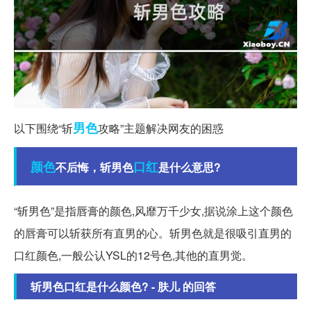
男色
以下围绕“斩
攻略”主题解决网友的困惑
颜色
口红
不后悔，斩男色
是什么意思?
“斩男色”是指唇膏的颜色,风靡万千少女,据说涂上这个颜色
的唇膏可以斩获所有直男的心。斩男色就是很吸引直男的
口红颜色,一般公认YSL的12号色,其他的直男觉。
斩男色口红是什么颜色? - 肤儿 的回答