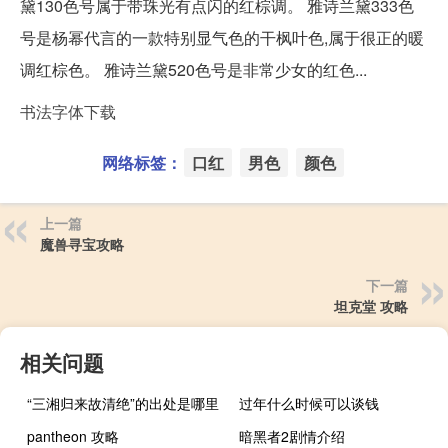
黛130色号属于带珠光有点闪的红棕调。 雅诗兰黛333色
号是杨幂代言的一款特别显气色的干枫叶色,属于很正的暖
调红棕色。 雅诗兰黛520色号是非常少女的红色...
书法字体下载
网络标签：
口红
男色
颜色
上一篇
魔兽寻宝攻略
下一篇
坦克堂 攻略
相关问题
“三湘归来故清绝”的出处是哪里
过年什么时候可以谈钱
pantheon 攻略
暗黑者2剧情介绍