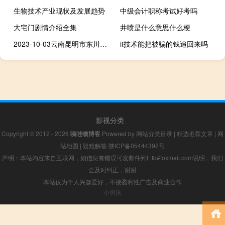
生物技术产业现状及发展趋势
中级会计职称考试好考吗
大宅门剧情介绍全集
井喷是什么意思什么梗
2023-10-03云南昆明市东川区(龙爪菇)的报价是多少
it技术能把被骗的钱追回来吗
影视分类
Copyright © 2012 - 2026
咦哇噢博客
Powered by
网站分类目录
|
精选推荐文章
|
网
站地图
|
疑难解答
陕ICP备05444392号
声明：本站内容来自互联网，如信息有错误可发邮件到f_fb#foxmail.com说明，我们
会及时纠正，谢谢
本站仅为个人兴趣爱好，不接盈利性广告及商业合作
小男孩