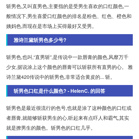
斩男色,又叫直男色,主要指的是受男生喜欢的口红颜色,一
般情况下,男生喜爱口红颜色的排名是粉色、红色、橙色和
姨妈色,而现在是市场上买得最好又受男。
雅诗兰黛斩男色多少号?
斩男色,也叫,“直男斩”,是传说中一款唇膏的颜色,风靡万千
少女,据说涂上这个颜色的唇膏可以斩获所有直男的心。 雅
诗兰黛420传说中的斩男色,非常适合黄皮的... 斩。
斩男色口红是什么颜色? - HelenC. 的回答
斩男色是最近很流行的色号,也就是涂了这种颜色的口红或
者唇膏,就能够斩获男生的心,听起来有点吓人和霸气,其实
就是撩男生的颜色。斩男色的口红几乎。