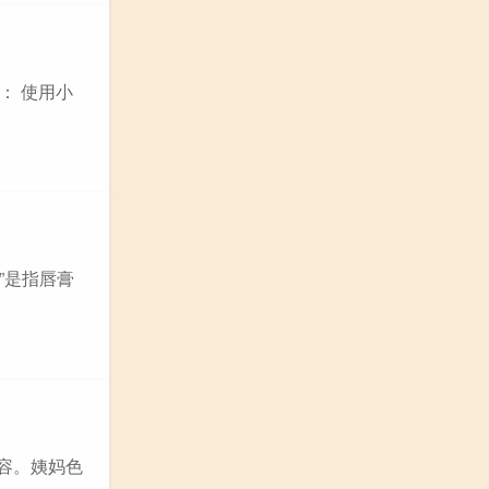
： 使用小
”是指唇膏
容。姨妈色