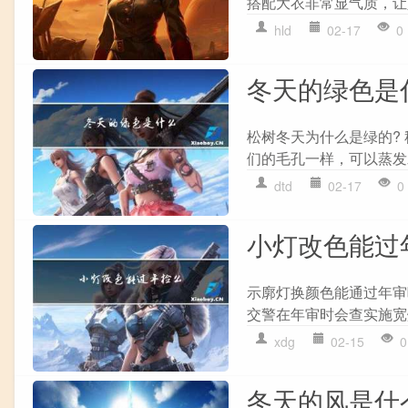
搭配大衣非常显气质，让
hld
02-17
0
冬天的绿色是
松树冬天为什么是绿的?
们的毛孔一样，可以蒸发
dtd
02-17
0
小灯改色能过
示廓灯换颜色能通过年审
交警在年审时会查实施宽
xdg
02-15
0
冬天的风是什