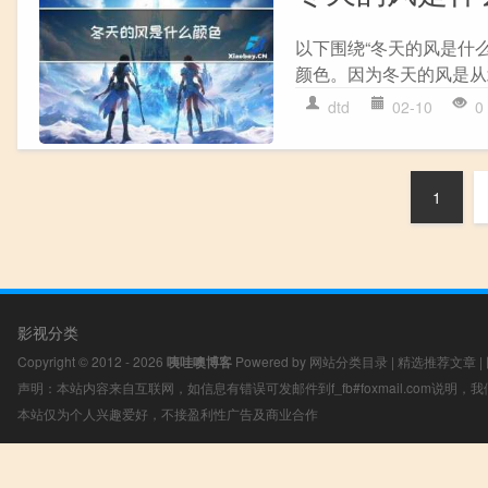
以下围绕“冬天的风是什
颜色。因为冬天的风是从北
dtd
02-10
0
1
影视分类
Copyright © 2012 - 2026
咦哇噢博客
Powered by
网站分类目录
|
精选推荐文章
|
声明：本站内容来自互联网，如信息有错误可发邮件到f_fb#foxmail.com说明
本站仅为个人兴趣爱好，不接盈利性广告及商业合作