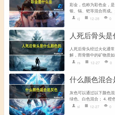
彩金，也称为彩色金，是
银、镉、钯等混合而成。
cj
12-28
0
人死后骨头是
人死后骨头经过火化通常
解，而骨骼中的矿物质如
rs
12-27
0
什么颜色混合
灰色可以通过以下颜色混合得
绿色、白色混合； 4. 橙色
sl
12-27
0