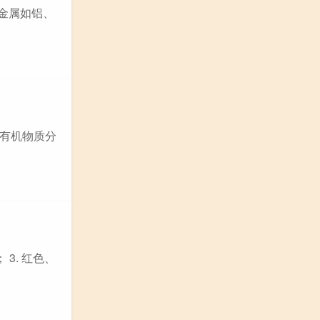
金属如铝、
有机物质分
3. 红色、