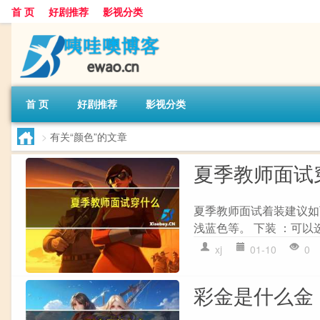
首 页
好剧推荐
影视分类
首 页
好剧推荐
影视分类
>
有关“颜色”的文章
夏季教师面试
夏季教师面试着装建议如
浅蓝色等。 下装 ：可以
xj
01-10
0
彩金是什么金