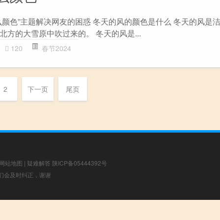
么颜色”主题解决网友的困惑 冬天的风的颜色是什么 冬天的风是
方的大雪原中吹过来的。 冬天的风是...
120
春节2024
2
下一页
尾页
网站地图
|
疑难解答
陕ICP备05444392号
，我们会及时纠正，谢谢