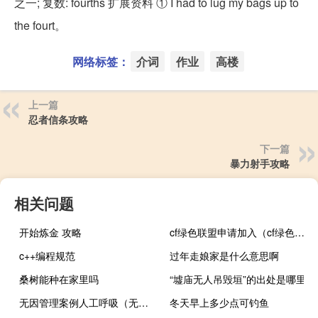
之一; 复数: fourths 扩展资料 ① I had to lug my bags up to
the fourt。
网络标签：
介词
作业
高楼
上一篇
忍者信条攻略
下一篇
暴力射手攻略
相关问题
开始炼金 攻略
cf绿色联盟申请加入（cf绿色联盟）
c++编程规范
过年走娘家是什么意思啊
桑树能种在家里吗
“墟庙无人吊毁垣”的出处是哪里
无因管理案例人工呼吸（无因管理案例）
冬天早上多少点可钓鱼