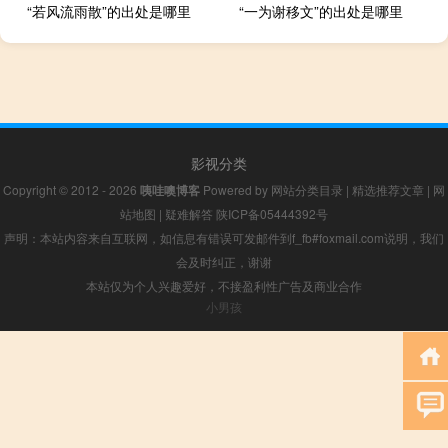
“若风流雨散”的出处是哪里
“一为谢移文”的出处是哪里
影视分类
Copyright © 2012 - 2026
咦哇噢博客
Powered by
网站分类目录
|
精选推荐文章
|
网
站地图
|
疑难解答
陕ICP备05444392号
声明：本站内容来自互联网，如信息有错误可发邮件到f_fb#foxmail.com说明，我们
会及时纠正，谢谢
本站仅为个人兴趣爱好，不接盈利性广告及商业合作
小男孩