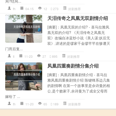
局?结局...
fh
04-15
12
273
好剧推荐
天泪传奇之凤凰无双剧情介绍
[摘要]：凤凰无双的介绍? - 喜马拉雅凤
凰无双的介绍? 《天泪传奇之凤凰无
双》改编自冰蓝纱小说《美人谋:妖后无
双》,讲述的是缪家千金缪芊芊在惨遭灭
门而后复...
tl
11-23
27
895
好剧推荐
凤凰四重奏剧情分集介绍
[摘要]：凤凰四重奏剧情介绍 - 喜马拉
雅凤凰四重奏剧情介绍 陈键锋系边几集
的剧情啊 在第一个故事里是佘诗曼的相
公,是个败家子,佘诗曼为了成全父母而
嫁给了 ...
fh
11-20
65
189
好剧推荐