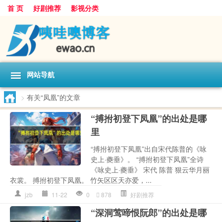
首 页
好剧推荐
影视分类
网站导航
>
有关“凤凰”的文章
“搏拊初登下凤凰”的出处是哪
里
“搏拊初登下凤凰”出自宋代陈普的《咏
史上·夔垂》。 “搏拊初登下凤凰”全诗
《咏史上·夔垂》 宋代 陈普 狠云华月丽
衣裳。 搏拊初登下凤凰。 竹矢区区天亦爱，...
jzb
11-22
0
878
好剧推荐
“深洞莺啼恨阮郎”的出处是哪