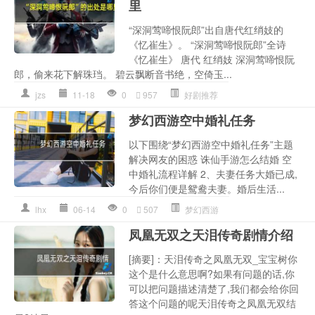
里
“深洞莺啼恨阮郎”出自唐代红绡妓的
《忆崔生》。 “深洞莺啼恨阮郎”全诗
《忆崔生》 唐代 红绡妓 深洞莺啼恨阮
郎，偷来花下解珠珰。 碧云飘断音书绝，空倚玉...
jzs
11-18
0
957
好剧推荐
梦幻西游空中婚礼任务
以下围绕“梦幻西游空中婚礼任务”主题
解决网友的困惑 诛仙手游怎么结婚 空
中婚礼流程详解 2、夫妻任务大婚已成,
今后你们便是鸳鸯夫妻。婚后生活...
lhx
06-14
0
507
梦幻西游
凤凰无双之天泪传奇剧情介绍
[摘要]：天泪传奇之凤凰无双_宝宝树你
这个是什么意思啊?如果有问题的话,你
可以把问题描述清楚了,我们都会给你回
答这个问题的呢天泪传奇之凤凰无双结