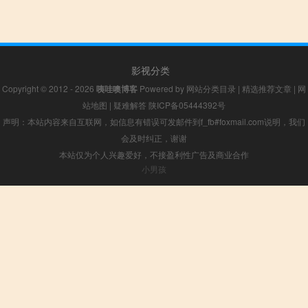
影视分类
Copyright © 2012 - 2026
咦哇噢博客
Powered by
网站分类目录
|
精选推荐文章
|
网
站地图
|
疑难解答
陕ICP备05444392号
声明：本站内容来自互联网，如信息有错误可发邮件到f_fb#foxmail.com说明，我们
会及时纠正，谢谢
本站仅为个人兴趣爱好，不接盈利性广告及商业合作
小男孩