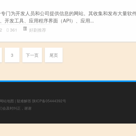
个专门为开发人员和公司提供信息的网站。其收集和发布大量软
开发工具、应用程序界面（API）、应用...
2
361
好剧推荐
3
下一页
尾页
网站地图
|
疑难解答
陕ICP备05444392号
，我们会及时纠正，谢谢