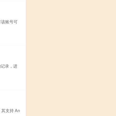
有该账号可
的记录，进
，其支持 An