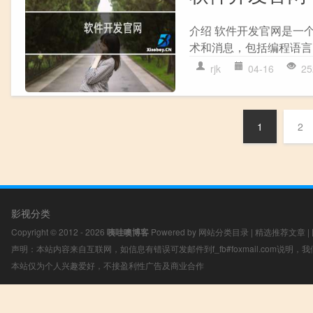
介绍 软件开发官网是一
术和消息，包括编程语言、
rjk
04-16
25
1
2
影视分类
Copyright © 2012 - 2026
咦哇噢博客
Powered by
网站分类目录
|
精选推荐文章
|
声明：本站内容来自互联网，如信息有错误可发邮件到f_fb#foxmail.com说明
本站仅为个人兴趣爱好，不接盈利性广告及商业合作