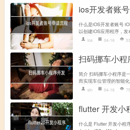
ios开发者账
什么是iOS开发者账号 
以创建iOS应用程序，发布
ios
04-16
5
扫码挪车小程
简介 扫码挪车小程序是
而实现车位管理的智能化
sln
04-16
7
flutter 开发
什么是 Flutter 开发小