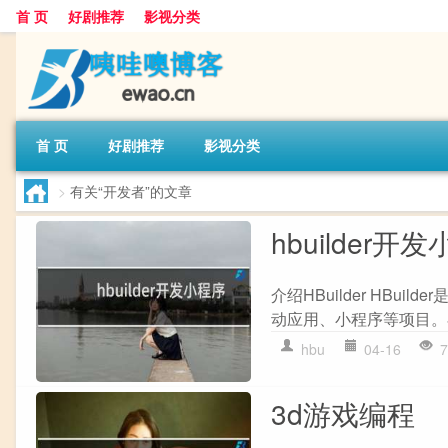
首 页
好剧推荐
影视分类
首 页
好剧推荐
影视分类
>
有关“开发者”的文章
hbuilder开
介绍HBuilder HBu
动应用、小程序等项目。在H
hbu
04-16
7
3d游戏编程