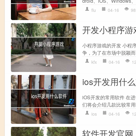
droid、iOS、Window
flu
04-16
98
开发小程序游
小程序游戏的开发 小程
争，为了在市场中脱颖而
kfx
04-16
1
ios开发用什
iOS开发的常用软件 
们将会介绍几款比较常用的iO
ios
04-16
1
软件开发官网