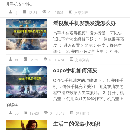
升手机安全性。...
sj
12-31
0
505
文章列表
看视频手机发热发烫怎么办
当手机在观看视频时发热发烫，可以尝
试以下方法来缓解问题： 1. 降低屏幕亮
度 ： 进入设置 > 显示 > 亮度，将亮度
调低。 2. 关闭不必要的应用 ： 打开...
ks
12-29
0
474
文章列表
oppo手机如何清灰
OPPO手机清灰的步骤如下： 1. 关闭手
机 ：确保手机完全关闭，避免在清灰过
程中造成数据丢失或损坏。 2. 打开手机
后盖 ：使用螺丝刀轻轻拧下手机后盖上
的螺丝...
op
12-28
0
617
好剧推荐
生活中的保命小知识