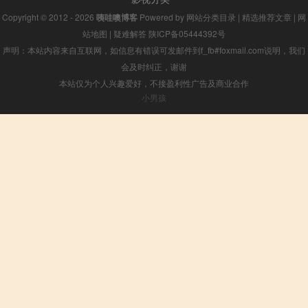
Copyright © 2012 - 2026
咦哇噢博客
Powered by
网站分类目录
|
精选推荐文章
|
网
站地图
|
疑难解答
陕ICP备05444392号
声明：本站内容来自互联网，如信息有错误可发邮件到f_fb#foxmail.com说明，我们
会及时纠正，谢谢
本站仅为个人兴趣爱好，不接盈利性广告及商业合作
小男孩