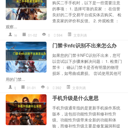
购买二手手机时，以下是一些需要注意
的事项： 1. 选择可靠的卖家 ： 在信誉
良好的二手交易平台或实体店购买。 检
查卖家的评价和反馈。 2. 外观检查 ：
观察...
le
01-02
0
594
文章列表
门禁卡nfc识别不出来怎么办
如果您的门禁卡NFC识别不出来，您可
以尝试以下步骤来解决问题： 1. 检查门
禁卡 ： 确认门禁卡是否有明显的物理
损坏，如弯曲或磨损。 尝试使用其他可
用的门禁...
lj
01-01
0
392
文章列表
手机升级是什么意思
手机升级通常指的是更新手机操作系统
版本，这包括功能性升级和修补性升
级。功能性升级带来全新的功能和体
验，而修补性升级主要是修复漏洞和提