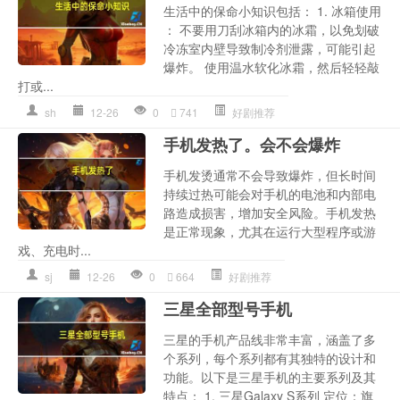
生活中的保命小知识包括： 1. 冰箱使用
： 不要用刀刮冰箱内的冰霜，以免划破
冷冻室内壁导致制冷剂泄露，可能引起
爆炸。 使用温水软化冰霜，然后轻轻敲
打或...
sh
12-26
0
741
好剧推荐
手机发热了。会不会爆炸
手机发烫通常不会导致爆炸，但长时间
持续过热可能会对手机的电池和内部电
路造成损害，增加安全风险。手机发热
是正常现象，尤其在运行大型程序或游
戏、充电时...
sj
12-26
0
664
好剧推荐
三星全部型号手机
三星的手机产品线非常丰富，涵盖了多
个系列，每个系列都有其独特的设计和
功能。以下是三星手机的主要系列及其
特点： 1. 三星Galaxy S系列 定位：旗