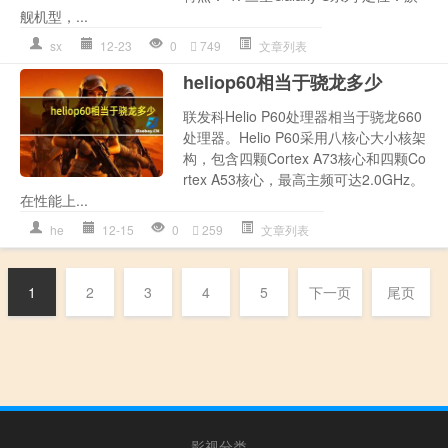
舰机型，...
sx
12-23
0
749
文章列表
heliop60相当于骁龙多少
联发科Helio P60处理器相当于骁龙660
处理器。Helio P60采用八核心大小核架
构，包含四颗Cortex A73核心和四颗Co
rtex A53核心，最高主频可达2.0GHz。
在性能上...
he
12-15
0
259
文章列表
1
2
3
4
5
下一页
尾页
影视分类