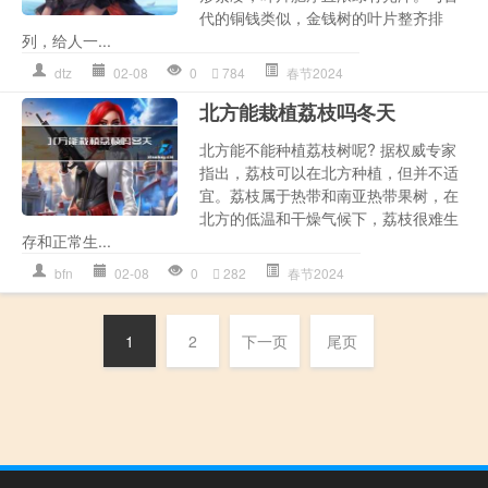
代的铜钱类似，金钱树的叶片整齐排
列，给人一...
dtz
02-08
0
784
春节2024
北方能栽植荔枝吗冬天
北方能不能种植荔枝树呢? 据权威专家
指出，荔枝可以在北方种植，但并不适
宜。荔枝属于热带和南亚热带果树，在
北方的低温和干燥气候下，荔枝很难生
存和正常生...
bfn
02-08
0
282
春节2024
1
2
下一页
尾页