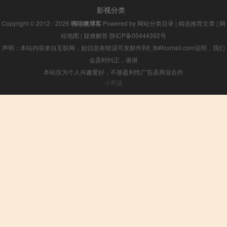
影视分类
Copyright © 2012 - 2026
咦哇噢博客
Powered by
网站分类目录
|
精选推荐文章
|
网
站地图
|
疑难解答
陕ICP备05444392号
声明：本站内容来自互联网，如信息有错误可发邮件到f_fb#foxmail.com说明，我们
会及时纠正，谢谢
本站仅为个人兴趣爱好，不接盈利性广告及商业合作
小男孩