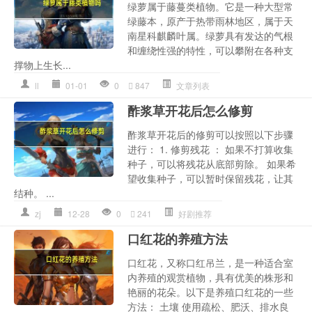
绿萝属于藤蔓类植物。它是一种大型常
绿藤本，原产于热带雨林地区，属于天
南星科麒麟叶属。绿萝具有发达的气根
和缠绕性强的特性，可以攀附在各种支
撑物上生长...
ll
01-01
0
847
文章列表
酢浆草开花后怎么修剪
酢浆草开花后的修剪可以按照以下步骤
进行： 1. 修剪残花 ： 如果不打算收集
种子，可以将残花从底部剪除。 如果希
望收集种子，可以暂时保留残花，让其
结种。 ...
zj
12-28
0
241
好剧推荐
口红花的养殖方法
口红花，又称口红吊兰，是一种适合室
内养殖的观赏植物，具有优美的株形和
艳丽的花朵。以下是养殖口红花的一些
方法： 土壤 使用疏松、肥沃、排水良