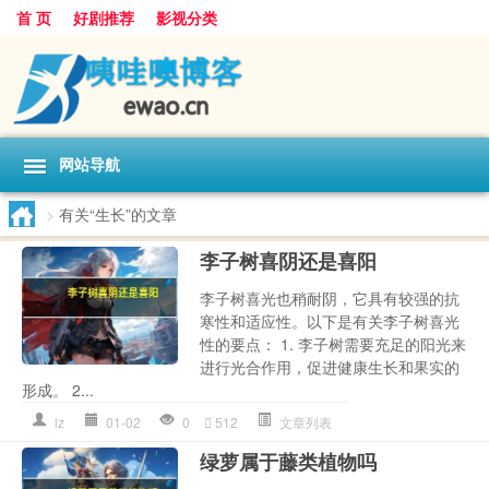
首 页
好剧推荐
影视分类
网站导航
>
有关“生长”的文章
李子树喜阴还是喜阳
李子树喜光也稍耐阴，它具有较强的抗
寒性和适应性。以下是有关李子树喜光
性的要点： 1. 李子树需要充足的阳光来
进行光合作用，促进健康生长和果实的
形成。 2...
lz
01-02
0
512
文章列表
绿萝属于藤类植物吗