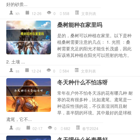
好的砂质...
kh
12-26
0
558
文章列表
桑树能种在家里吗
是的，桑树可以种植在家里。以下是种
植桑树需要注意的几点： 1. 光照 ：桑
树需要充足的阳光才能生长茂盛，因此
应该将其种植在阳光可以照射的地方。
2. 土壤 ...
ss
12-24
0
584
文章列表
冬天种什么不怕冻呀
常年在户外不怕冬天冻的花有哪几种 耐
寒的花有很多种，比如鸢尾。鸢尾是一
种适应性强的花，不仅喜湿润而且耐
旱，喜半阴的环境。其中最好的是球根
鸢尾，它不...
dtz
02-17
0
682
春节2024
冬天喝什么长寿最好