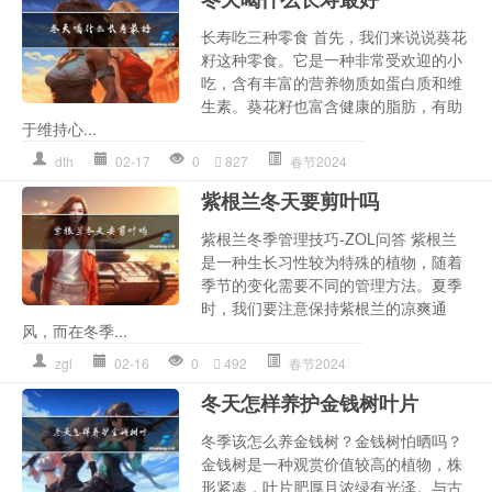
长寿吃三种零食 首先，我们来说说葵花
籽这种零食。它是一种非常受欢迎的小
吃，含有丰富的营养物质如蛋白质和维
生素。葵花籽也富含健康的脂肪，有助
于维持心...
dth
02-17
0
827
春节2024
紫根兰冬天要剪叶吗
紫根兰冬季管理技巧-ZOL问答 紫根兰
是一种生长习性较为特殊的植物，随着
季节的变化需要不同的管理方法。夏季
时，我们要注意保持紫根兰的凉爽通
风，而在冬季...
zgl
02-16
0
492
春节2024
冬天怎样养护金钱树叶片
冬季该怎么养金钱树？金钱树怕晒吗？
金钱树是一种观赏价值较高的植物，株
形紧凑，叶片肥厚且浓绿有光泽。与古