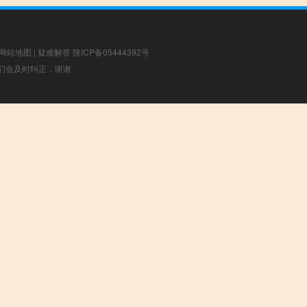
网站地图
|
疑难解答
陕ICP备05444392号
，我们会及时纠正，谢谢