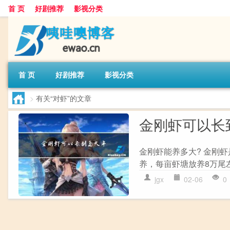
首 页
好剧推荐
影视分类
首 页
好剧推荐
影视分类
>
有关“对虾”的文章
金刚虾可以长
金刚虾能养多大? 金刚
养，每亩虾塘放养8万尾左
jgx
02-06
0