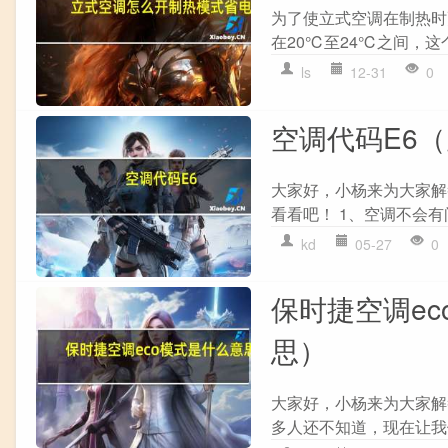
为了使立式空调在制热时更
在20℃至24℃之间，这个
ls
12-31
0
空调代码E6
大家好，小杨来为大家解
看看吧！ 1、空调不会有
kd
05-27
0
保时捷空调ec
思）
大家好，小杨来为大家解
多人还不知道，现在让我们