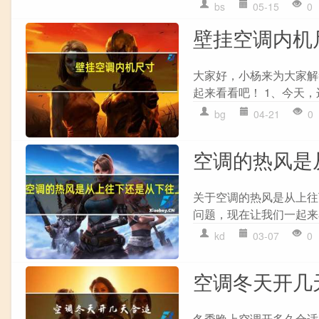
bs
05-15
0
壁挂空调内机
大家好，小杨来为大家解
起来看看吧！ 1、今天，
bg
04-21
0
空调的热风是
关于空调的热风是从上往
问题，现在让我们一起来看
kd
03-07
0
空调冬天开几
冬季晚上空调开多久合适