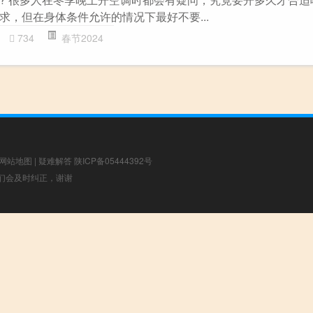
求，但在身体条件允许的情况下最好不要...
734
春节2024
网站地图
|
疑难解答
陕ICP备05444392号
，我们会及时纠正，谢谢