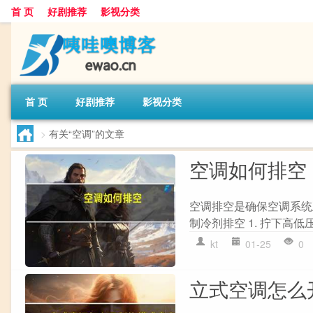
首 页
好剧推荐
影视分类
首 页
好剧推荐
影视分类
>
有关“空调”的文章
空调如何排空
空调排空是确保空调系统
制冷剂排空 1. 拧下高低压
kt
01-25
0
立式空调怎么