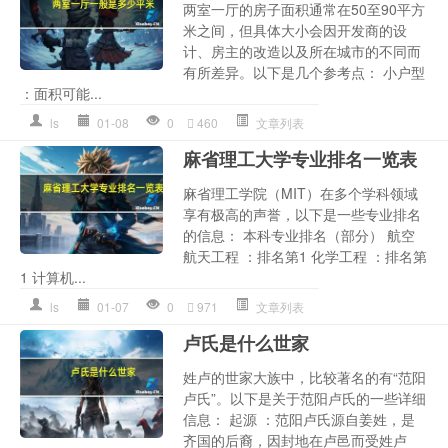
两室一厅的房子面积通常在50至90平方
米之间，但具体大小会因开发商的设
计、房主的改造以及所在城市的不同而
有所差异。以下是几个参考点： 小户型
：面积可能...
ls
01-08
0
460
文章列表
麻省理工大学专业排名一览表
麻省理工学院（MIT）在多个学科领域
享有极高的声誉，以下是一些专业排名
的信息： 本科专业排名（部分） 航空
航天工程 ：排名第1 化学工程 ：排名第
1 计算机...
ls
01-07
0
971
文章列表
卢氏是什么世家
姓卢的世家大族中，比较著名的有“范阳
卢氏”。以下是关于范阳卢氏的一些详细
信息： 起源 ：范阳卢氏源自姜姓，是
齐国的后裔，因封地在卢邑而受姓卢