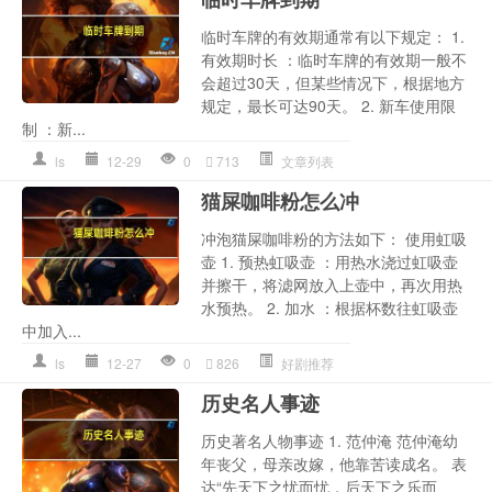
临时车牌的有效期通常有以下规定： 1.
有效期时长 ：临时车牌的有效期一般不
会超过30天，但某些情况下，根据地方
规定，最长可达90天。 2. 新车使用限
制 ：新...
ls
12-29
0
713
文章列表
猫屎咖啡粉怎么冲
冲泡猫屎咖啡粉的方法如下： 使用虹吸
壶 1. 预热虹吸壶 ：用热水浇过虹吸壶
并擦干，将滤网放入上壶中，再次用热
水预热。 2. 加水 ：根据杯数往虹吸壶
中加入...
ls
12-27
0
826
好剧推荐
历史名人事迹
历史著名人物事迹 1. 范仲淹 范仲淹幼
年丧父，母亲改嫁，他靠苦读成名。 表
达“先天下之忧而忧，后天下之乐而