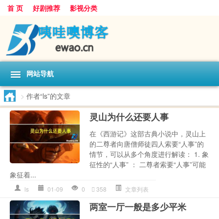
首 页
好剧推荐
影视分类
网站导航
>
作者“ls”的文章
灵山为什么还要人事
在《西游记》这部古典小说中，灵山上
的二尊者向唐僧师徒四人索要“人事”的
情节，可以从多个角度进行解读： 1. 象
征性的“人事” ： 二尊者索要“人事”可能
象征着...
ls
01-09
0
358
文章列表
两室一厅一般是多少平米