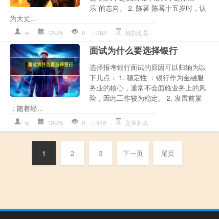
乐”的志向。 2. 陈蕃 陈蕃十五岁时，认
为大丈...
ls
12-25
0
282
好剧推荐
面试为什么要选择银行
选择报考银行面试的原因可以归纳为以
下几点： 1. 稳定性 ：银行作为金融服
务业的核心，通常不会面临业务上的风
险，因此工作较为稳定。 2. 发展前景
：随着经...
ls
12-25
0
946
文章列表
1
2
3
下一页
尾页