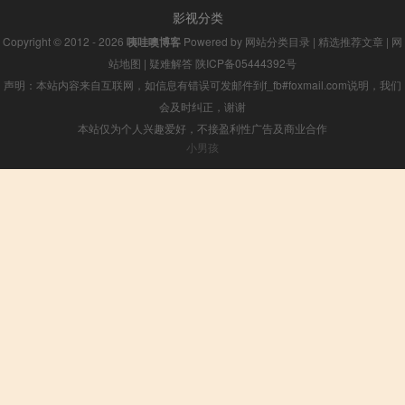
影视分类
Copyright © 2012 - 2026
咦哇噢博客
Powered by
网站分类目录
|
精选推荐文章
|
网
站地图
|
疑难解答
陕ICP备05444392号
声明：本站内容来自互联网，如信息有错误可发邮件到f_fb#foxmail.com说明，我们
会及时纠正，谢谢
本站仅为个人兴趣爱好，不接盈利性广告及商业合作
小男孩