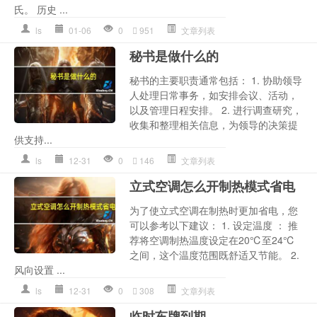
氏。 历史 ...
ls
01-06
0
951
文章列表
秘书是做什么的
秘书的主要职责通常包括： 1. 协助领导
人处理日常事务，如安排会议、活动，
以及管理日程安排。 2. 进行调查研究，
收集和整理相关信息，为领导的决策提
供支持...
ls
12-31
0
146
文章列表
立式空调怎么开制热模式省电
为了使立式空调在制热时更加省电，您
可以参考以下建议： 1. 设定温度 ： 推
荐将空调制热温度设定在20℃至24℃
之间，这个温度范围既舒适又节能。 2.
风向设置 ...
ls
12-31
0
308
文章列表
临时车牌到期