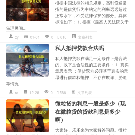
根据中国法律的相关规定，高利贷通常
指的是借贷行为中约定的利率远远超过
正常水平，不受法律保护的部分。具体
标准如下： 1. 根据《最高人民法院关于
审理民间...
zy
01-01
0
610
文章列表
私人抵押贷款合法吗
私人抵押贷款在满足一定条件下是合法
的。以下是合法性的主要条件： 1. 真实
意思表示 ：借贷双方必须基于真实的意
愿进行借款和抵押，不存在欺诈、胁迫
等情况...
sr
12-28
0
586
文章列表
微粒贷的利息一般是多少（现
在微粒贷的贷款利息是多少
啊）
大家好，乐乐来为大家解答问题。微粒