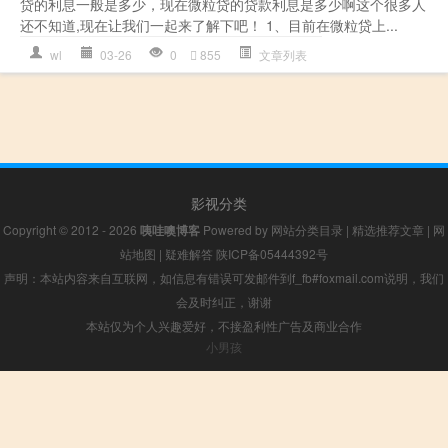
贷的利息一般是多少，现在微粒贷的贷款利息是多少啊这个很多人
还不知道,现在让我们一起来了解下吧！ 1、目前在微粒贷上...
wl
03-26
0
855
文章列表
影视分类
Copyright © 2012 - 2026
咦哇噢博客
Powered by
网站分类目录
|
精选推荐文章
|
网
站地图
|
疑难解答
陕ICP备05444392号
声明：本站内容来自互联网，如信息有错误可发邮件到f_fb#foxmail.com说明，我们
会及时纠正，谢谢
本站仅为个人兴趣爱好，不接盈利性广告及商业合作
小男孩