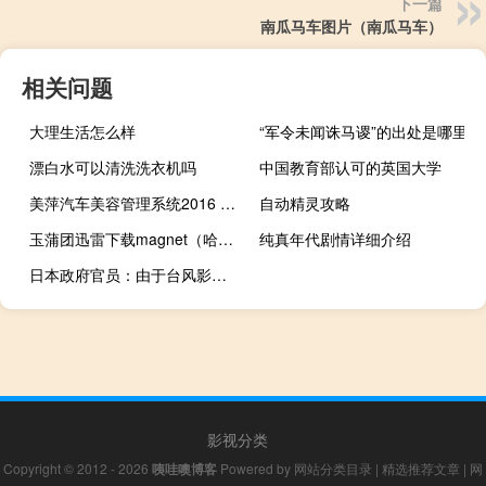
下一篇
南瓜马车图片（南瓜马车）
相关问题
大理生活怎么样
“军令未闻诛马谡”的出处是哪里
漂白水可以清洗洗衣机吗
中国教育部认可的英国大学
美萍汽车美容管理系统2016 V3.2 官方最新版（美萍汽车美容管理系统2016 V3.2 官方最新版功能简介）
自动精灵攻略
玉蒲团迅雷下载magnet（哈利波特与魔法石迅雷下载magnet）
纯真年代剧情详细介绍
日本政府官员：由于台风影响8月份汽车生产减少丰田工厂暂停生产
影视分类
Copyright © 2012 - 2026
咦哇噢博客
Powered by
网站分类目录
|
精选推荐文章
|
网