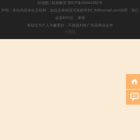
站地图
|
疑难解答
陕ICP备05444392号
声明：本站内容来自互联网，如信息有错误可发邮件到f_fb#foxmail.com说明，我们
会及时纠正，谢谢
本站仅为个人兴趣爱好，不接盈利性广告及商业合作
小男孩