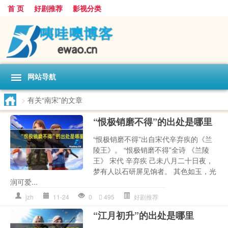
首 页
好剧推荐
影视分类
网站导航
>
有关“南宋”的文章
“恨极销磨不得”的出处是哪里
“恨极销磨不得”出自宋代辛弃疾的《兰
陵王》。 “恨极销磨不得”全诗 《兰陵
王》 宋代 辛弃疾 己未八月二十日夜，
梦有人以石研屏见饷者。 其色如玉，光
润可爱...
jzh
11-24
0
495
好剧推荐
“江月初升”的出处是哪里