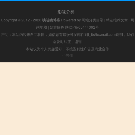
影视分类
Copyright © 2012 - 2026
咦哇噢博客
Powered by
网站分类目录
|
精选推荐文章
|
网
站地图
|
疑难解答
陕ICP备05444392号
声明：本站内容来自互联网，如信息有错误可发邮件到f_fb#foxmail.com说明，我们
会及时纠正，谢谢
本站仅为个人兴趣爱好，不接盈利性广告及商业合作
小男孩