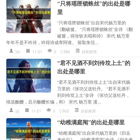
“只将瑶匣锁蛛丝”的出处是哪
里
“只将瑶匣锁蛛丝”出自宋代杨万里的
《翻破箧。 “只将瑶匣锁蛛丝”全诗 《翻
破箧，得张钦夫唱和诗》 宋代 杨万里
年年不是不吟诗，吟得诗成寄阿谁。 留取朱弦...
jzz
11-21
0
386
好剧推荐
“君不见酒不到刘伶坟上土”的
出处是哪里
“君不见酒不到刘伶坟上土”出自宋代杨
万里的《张功父送牡丹。 “君不见酒不
到刘伶坟上土”全诗 《张功父送牡丹，
续送酴醾，且示酴醾长编，和》 宋代 杨万里 溪...
jzj
11-21
0
903
好剧推荐
“幼稚满庭闱”的出处是哪里
“幼稚满庭闱”出自宋代杨万里的《归去
来兮引》。 “幼稚满庭闱”全诗 《归去来