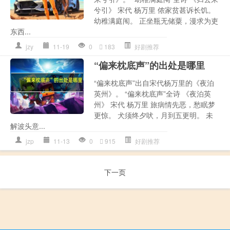
兮引》 宋代 杨万里 侬家贫甚诉长饥。
幼稚满庭闱。 正坐瓶无储粟，漫求为吏
东西...
jzy
11-19
0
183
好剧推荐
“偏来枕底声”的出处是哪里
“偏来枕底声”出自宋代杨万里的《夜泊
英州》。 “偏来枕底声”全诗 《夜泊英
州》 宋代 杨万里 旅病情先恶，愁眠梦
更惊。 犬须终夕吠，月到五更明。 未
解波头意...
jzp
11-13
0
915
好剧推荐
下一页