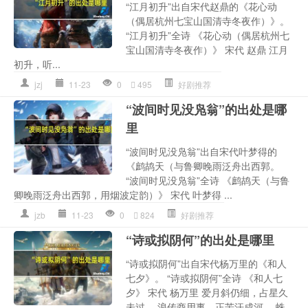
“江月初升”出自宋代赵鼎的《花心动
（偶居杭州七宝山国清寺冬夜作）》。
“江月初升”全诗 《花心动（偶居杭州七
宝山国清寺冬夜作）》 宋代 赵鼎 江月
初升，听...
jzj
11-23
0
495
好剧推荐
“波间时见没凫翁”的出处是哪
里
“波间时见没凫翁”出自宋代叶梦得的
《鹧鸪天（与鲁卿晚雨泛舟出西郭。
“波间时见没凫翁”全诗 《鹧鸪天（与鲁
卿晚雨泛舟出西郭，用烟波定韵）》 宋代 叶梦得 ...
jzb
11-23
0
824
好剧推荐
“诗或拟阴何”的出处是哪里
“诗或拟阴何”出自宋代杨万里的《和人
七夕》。 “诗或拟阴何”全诗 《和人七
夕》 宋代 杨万里 爱月斜仍细，占星久
未过。 浪传商用事，正苦汗成河。 蛛