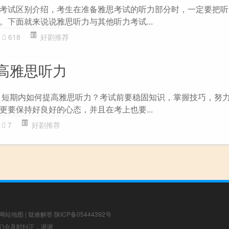
考试区别介绍，考生在准备雅思考试的听力部分时，一定要把听
。下面就来说说雅思听力与其他听力考试...
618
好剧推荐
高雅思听力
 短期内如何提高雅思听力？考试前要稳固知识，掌握技巧，努
更要保持好良好的心态，并且在考上也要...
7
好剧推荐
网站地图
|
疑难解答
陕ICP备05444392号
，我们会及时纠正，谢谢