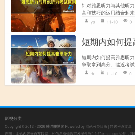
针对雅思听力与其他听力
高和技巧的运用结合起来
ys
11-10
0
短期内如何提
短期内如何提高雅思听力
争取拿到高分。临近考试
dr
11-10
0
影视分类
Copyright © 2012 - 2026
咦哇噢博客
Powered by
网站分类目录
|
精选推荐文章
|
声明：本站内容来自互联网，如信息有错误可发邮件到f_fb#foxmail.com说明