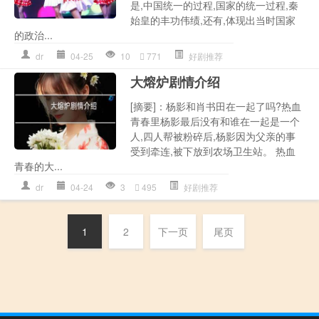
是,中国统一的过程,国家的统一过程,秦
始皇的丰功伟绩,还有,体现出当时国家
的政治...
dr
04-25
10
771
好剧推荐
大熔炉剧情介绍
[摘要]：杨影和肖书田在一起了吗?热血
青春里杨影最后没有和谁在一起是一个
人,四人帮被粉碎后,杨影因为父亲的事
受到牵连,被下放到农场卫生站。 热血
青春的大...
dr
04-24
3
495
好剧推荐
1
2
下一页
尾页