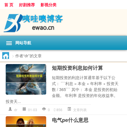
首 页
好剧推荐
影视分类
网站导航
>
作者“dr”的文章
短期投资利息如何计算
短期投资的利息计算通常基于以下公
式： ```利息 = 本金 × 年利率 × 投资天
数 / 365``` 其中： 本金 是投资的初始
金额。 年利率 是投资的年化收益率。
投资天...
dr
01-03
0
856
文章列表
电气pe什么意思