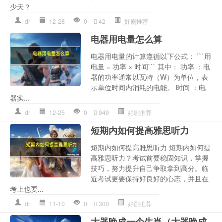
少天？
dr
12-28
0
42
好剧推荐
电器用电量怎么算
电器用电量的计算遵循以下公式： ```用
电量 = 功率 × 时间``` 其中： 功率 ：电
器的功率通常以瓦特（W）为单位，表
示单位时间内消耗的电能。 时间 ：电
器实...
dr
12-25
0
949
好剧推荐
短期内如何提高雅思听力
短期内如何提高雅思听力 短期内如何提
高雅思听力？考试前要稳固知识，掌握
技巧，努力提升自己争取拿到高分。临
近考试更要保持好良好的心态，并且在
考上也要...
dr
11-10
0
300
好剧推荐
大器晚成一个生肖（大器晚成