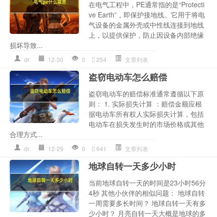
在电气工程中，PE通常指的是“Protecti
ve Earth”，即保护接地线。它用于将电
气设备的金属外壳或中性线连接到地线
上，以提供保护，防止因设备内部绝缘
损坏导致...
dr
12-30
0
254
文章列表
盗窃电动车怎么赔偿
盗窃电动车的赔偿标准通常遵循以下原
则： 1. 实际损失计算 ：赔偿金额应根
据电动车所有权人实际损失计算，包括
电动车在损失发生时的市场价格或其他
合理方式...
dr
12-29
0
641
文章列表
地球自转一天多少小时
当前地球自转一天的时间是23小时56分
4秒 其他小伙伴的相似问题： 地球自转
一周需要多长时间？ 地球自转一天有多
少小时？ 月亮自转一天大概是地球的多