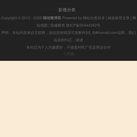
影视分类
Copyright © 2012 - 2026
咦哇噢博客
Powered by
网站分类目录
|
精选推荐文章
|
网
站地图
|
疑难解答
陕ICP备05444392号
声明：本站内容来自互联网，如信息有错误可发邮件到f_fb#foxmail.com说明，我们
会及时纠正，谢谢
本站仅为个人兴趣爱好，不接盈利性广告及商业合作
小男孩