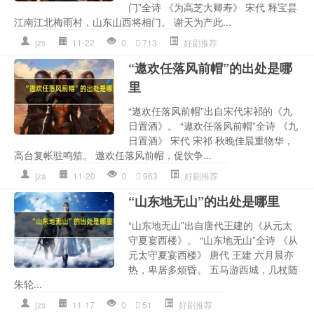
门”全诗 《为高芝大卿寿》 宋代 释宝昙
江南江北梅雨村，山东山西将相门。 谢天为产此...
jzs
11-22
0
713
好剧推荐
“遨欢任落风前帽”的出处是哪
里
“遨欢任落风前帽”出自宋代宋祁的《九
日置酒》。 “遨欢任落风前帽”全诗 《九
日置酒》 宋代 宋祁 秋晚佳晨重物华，
高台复帐驻鸣笳。 遨欢任落风前帽，促饮争...
jza
11-20
0
963
好剧推荐
“山东地无山”的出处是哪里
“山东地无山”出自唐代王建的《从元太
守夏宴西楼》。 “山东地无山”全诗 《从
元太守夏宴西楼》 唐代 王建 六月晨亦
热，卑居多烦昏。 五马游西城，几杖随
朱轮...
jzs
11-17
0
51
好剧推荐