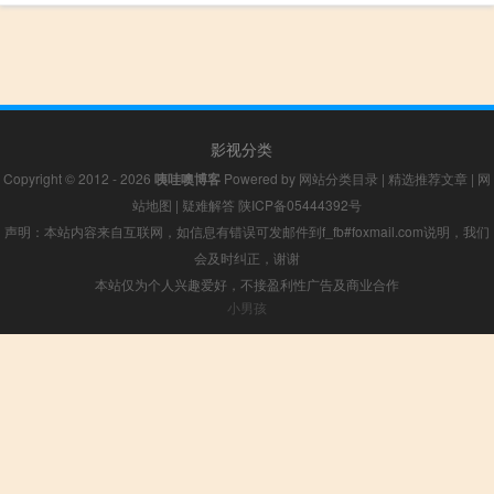
影视分类
Copyright © 2012 - 2026
咦哇噢博客
Powered by
网站分类目录
|
精选推荐文章
|
网
站地图
|
疑难解答
陕ICP备05444392号
声明：本站内容来自互联网，如信息有错误可发邮件到f_fb#foxmail.com说明，我们
会及时纠正，谢谢
本站仅为个人兴趣爱好，不接盈利性广告及商业合作
小男孩