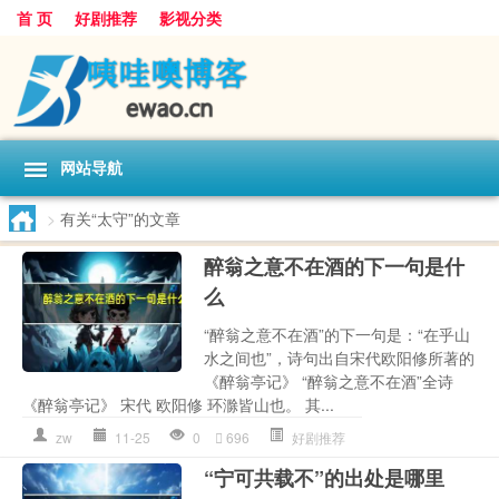
首 页
好剧推荐
影视分类
网站导航
>
有关“太守”的文章
醉翁之意不在酒的下一句是什
么
“醉翁之意不在酒”的下一句是：“在乎山
水之间也”，诗句出自宋代欧阳修所著的
《醉翁亭记》 “醉翁之意不在酒”全诗
《醉翁亭记》 宋代 欧阳修 环滁皆山也。 其...
zw
11-25
0
696
好剧推荐
“宁可共载不”的出处是哪里