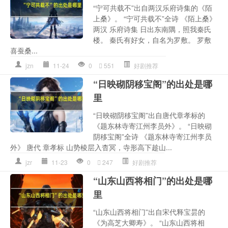
“宁可共载不”出自两汉乐府诗集的《陌
上桑》。 “宁可共载不”全诗 《陌上桑》
两汉 乐府诗集 日出东南隅，照我秦氏
楼。 秦氏有好女，自名为罗敷。 罗敷
喜蚕桑...
jzn
11-24
0
551
好剧推荐
“日映砌阴移宝阁”的出处是哪
里
“日映砌阴移宝阁”出自唐代章孝标的
《题东林寺寄江州李员外》。 “日映砌
阴移宝阁”全诗 《题东林寺寄江州李员
外》 唐代 章孝标 山势棱层入杳冥，寺形高下趁山...
jzr
11-23
0
247
好剧推荐
“山东山西将相门”的出处是哪
里
“山东山西将相门”出自宋代释宝昙的
《为高芝大卿寿》。 “山东山西将相