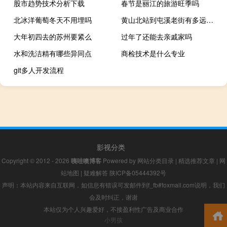
股市趋势技术分析下载
春节是丽江的旅游旺季吗
北冰洋葡萄冬天不用埋吗
黄山北站到屯溪老街有多远（黄山北站到屯溪老街多远）
大年初四去的苏州要紧么
过年了还能去亲戚家吗
水和洗洁精有哪些异同点
商检技术是什么专业
git多人开发流程
影视分类
Copyright © 2012 - 2026
咦哇噢博客
Powered by
网站分类目录
|
精选推荐文章
|
网
站地图
|
疑难解答
陕ICP备05444392号
声明：本站内容来自互联网，如信息有错误可发邮件到f_fb#foxmail.com说明，我们
会及时纠正，谢谢
本站仅为个人兴趣爱好，不接盈利性广告及商业合作
小男孩