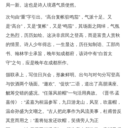
局一新。这也是诗人境遇气质使然。
次句由“重”字引出。“高台复帐驻鸣茄”，气派十足。又
是“高台”，又是“复帐”，又是“鸣茄”，其场面之阔绰，气氛
之热烈，历历如绘。这决非庶民之登高，而是富贵人赏秋
的情景。诗人少年得志，一生显达，历任知制诰、工部尚
书、翰林学士承旨，晚年知成都府，该诗中有“白首太
守”之句，应是晚年在成都所作。
颔联承上，写佳日兴会，形象鲜明。出句与对句分写登高
与饮酒两个场面。“遨欢”、“促饮”二语，道出了高朋满座、
觥筹交错的盛况。“任落风前帽”一句活用典故。《晋书·孟
嘉传》：“孟嘉为桓温参军，九日游龙山，风至，吹嘉帽，
温命孙盛为文嘲之。”古人把此事作为风流美事，杜甫曾反
其意而用之：“羞将短发还吹帽，笑倩旁人为正