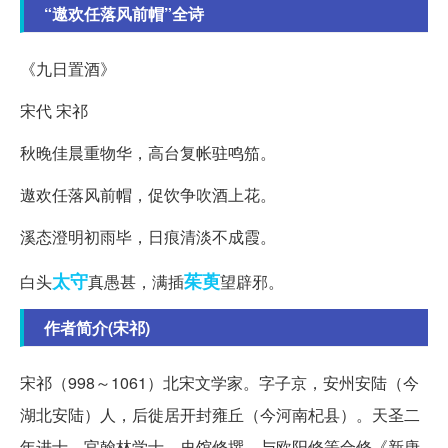
“遨欢任落风前帽”全诗
《九日置酒》
宋代 宋祁
秋晚佳晨重物华，高台复帐驻鸣笳。
遨欢任落风前帽，促饮争吹酒上花。
溪态澄明初雨毕，日痕清淡不成霞。
太守
茱萸
白头
真愚甚，满插
望辟邪。
作者简介(宋祁)
宋祁（998～1061）北宋文学家。字子京，安州安陆（今
湖北安陆）人，后徙居开封雍丘（今河南杞县）。天圣二
年进士，官翰林学士、史馆修撰。与欧阳修等合修《新唐