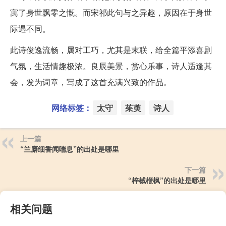
寓了身世飘零之慨。而宋祁此句与之异趣，原因在于身世
际遇不同。
此诗俊逸流畅，属对工巧，尤其是末联，给全篇平添喜剧
气氛，生活情趣极浓。良辰美景，赏心乐事，诗人适逢其
会，发为词章，写成了这首充满兴致的作品。
网络标签：
太守
茱萸
诗人
上一篇
“兰麝细香闻喘息”的出处是哪里
下一篇
“梓械楩枫”的出处是哪里
相关问题