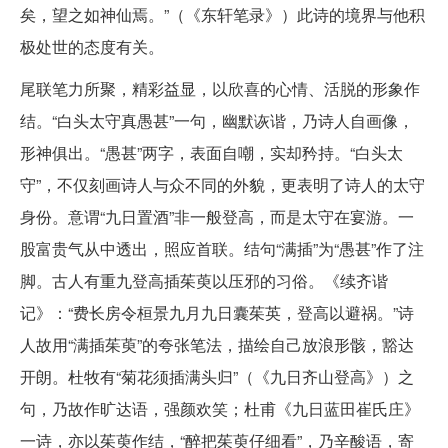
矣，望之如神仙焉。”（《东轩笔录》）此诗的境界与他积
极处世的态度有关。
尾联笔力所聚，精彩益显，以欣喜的心情、活脱的形象作
结。“白头太守真愚甚”一句，幽默诙谐，乃诗人自画像，
形神俱出。“愚甚”两字，表面自嘲，实却矜持。“白头太
守”，不仅刻画诗人与众不同的外貌，更表明了诗人的太守
身份。意谓“九日置酒”非一般登高，而是太守在宴游。一
股富贵气从中透出，照应首联。结句“满插”为“愚甚”作了注
脚。古人有重九登高插茱萸以压邪的习俗。《续齐谐
记》：“费长房令桓景九月九日囊茱英，登高以避祸。”诗
人故用“满插茱萸”的夸张笔法，描绘自己放浪形骸，豁达
开朗。杜牧有“菊花须插满头归”（《九日齐山登高》）之
句，乃故作旷达语，强颜欢笑；杜甫《九日蓝田崔氏庄》
一诗，亦以茱萸作结，“醉把茱萸仔细看”，乃辛酸语，寄