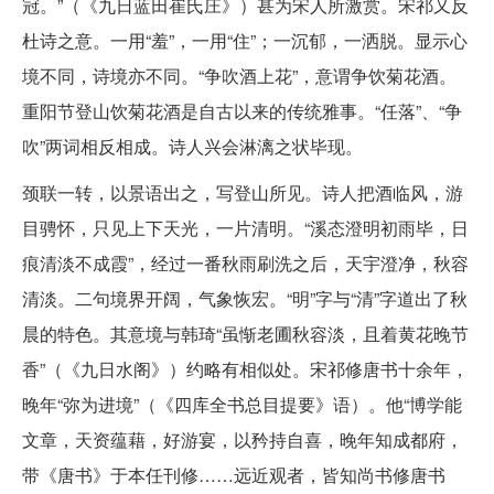
冠。”（《九日蓝田崔氏庄》）甚为宋人所激赏。宋祁又反
杜诗之意。一用“羞”，一用“住”；一沉郁，一洒脱。显示心
境不同，诗境亦不同。“争吹酒上花”，意谓争饮菊花酒。
重阳节登山饮菊花酒是自古以来的传统雅事。“任落”、“争
吹”两词相反相成。诗人兴会淋漓之状毕现。
颈联一转，以景语出之，写登山所见。诗人把酒临风，游
目骋怀，只见上下天光，一片清明。“溪态澄明初雨毕，日
痕清淡不成霞”，经过一番秋雨刷洗之后，天宇澄净，秋容
清淡。二句境界开阔，气象恢宏。“明”字与“清”字道出了秋
晨的特色。其意境与韩琦“虽惭老圃秋容淡，且着黄花晚节
香”（《九日水阁》）约略有相似处。宋祁修唐书十余年，
晚年“弥为进境”（《四库全书总目提要》语）。他“博学能
文章，天资蕴藉，好游宴，以矜持自喜，晚年知成都府，
带《唐书》于本任刊修……远近观者，皆知尚书修唐书