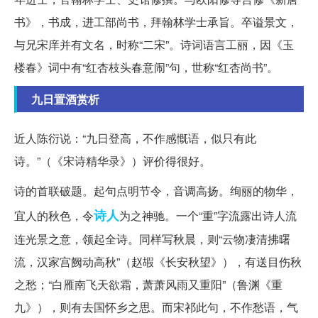
书》，书成，进工部尚书，拜翰林学士承旨。卒谥景文，
与兄宋庠并有文名，时称“二宋”。诗词语言工丽，因《玉
楼春》词中有“红杏枝头春意闹”句，世称“红杏尚书”。
九日置酒赏析
近人陈衍说：“九日登高，不作感慨语，似只有此
诗。”（《宋诗精华录》）评价得很好。
诗的首联破题。起句点明节令，音调高扬。绚丽的物华，
诗人
宜人的秋色，令
为之神驰。一个“重”字流露出诗人流
连光景之意，领起全诗。同样写秋晨，则“云物凄清拂曙
流，汉家宫阙动高秋”（赵嘏《长安秋望》），有送目伤秋
之愁；“白雁南飞天欲霜，萧萧风雨又重阳”（鲁渊《重
九》），则有去国怀乡之思。而宋祁此句，不作愁语，气