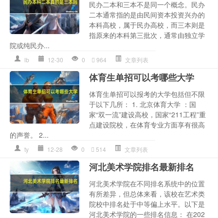
民办二本和三本不是同一个概念。民办
二本通常指的是由民间资本投资兴办的
本科高校，属于民办高校，而三本则是
指原来的本科第三批次，通常由独立学
院或纯民办...
lb
12-30
0
964
文章列表
体育生单招可以考哪些大学
体育生单招可以报考的大学包括但不限
于以下几所： 1. 北京体育大学 ：国
家“双一流”建设高校，国家“211工程”重
点建设院校，在体育专业方面享有很高
的声誉。 2...
ty
12-28
0
514
文章列表
河北美术学院排名最新排名
河北美术学院在不同排名系统中的位置
有所差异，但总体来看，该校在艺术类
院校中排名处于中等偏上水平。以下是
河北美术学院的一些排名信息： 在202