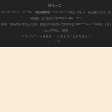
影视分类
Copyright © 2012 - 2026
咦哇噢博客
Powered by
网站分类目录
|
精选推荐文章
|
网
站地图
|
疑难解答
陕ICP备05444392号
声明：本站内容来自互联网，如信息有错误可发邮件到f_fb#foxmail.com说明，我们
会及时纠正，谢谢
本站仅为个人兴趣爱好，不接盈利性广告及商业合作
小男孩