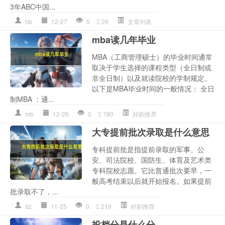
3年ABC中国...
hb
12-27
0
29
文章列表
mba读几年毕业
MBA（工商管理硕士）的毕业时间通常
取决于学生选择的课程类型（全日制或
非全日制）以及就读院校的学制规定。
以下是MBA毕业时间的一般情况： 全日
制MBA ：通...
mb
12-26
0
780
好剧推荐
大专提前批次录取是什么意思
专科提前批是指提前录取的军事、公
安、司法院校、国防生、体育及艺术类
专科院校志愿。它比普通批次要早，一
般高考结束以后就开始报名。如果提前
批录取不了，...
dz
11-25
0
219
好剧推荐
投档分是什么分