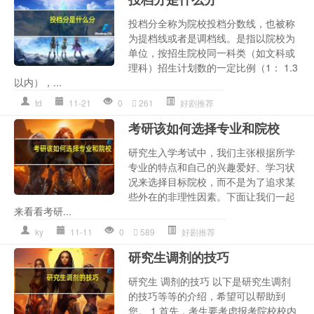
投档分全称为院校投档分数线，也被称
为提档线或者是调档线。是指以院校为
单位，按招生院校同一科类（如文科或
理科）招生计划数的一定比例（1： 1.3
以内），...
td
11-21
0
261
好剧推荐
考研该如何选择专业和院校
研究生入学考试中，我们主张根据所学
专业的特点和自己的兴趣爱好、学习状
况来选择目标院校，而不是为了追求某
些外在的非理性因素。下面让我们一起
来看看考研...
ky
11-11
0
589
好剧推荐
研究生调剂的技巧
研究生 调剂的技巧 以下是研究生调剂
的技巧等等的介绍，希望可以帮助到
您。 1 首先，考生要考虑报考院校校内